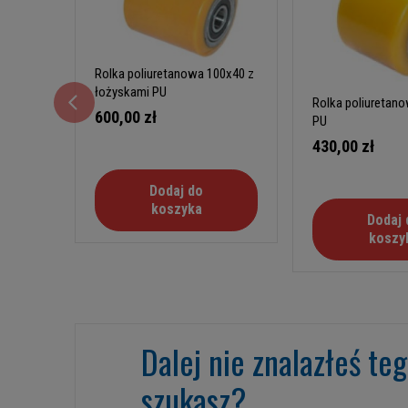
Rolka poliuretanowa 100x40 z
łożyskami PU
Rolka poliuretan
600,00 zł
PU
430,00 zł
Dodaj do
koszyka
Dodaj 
koszy
Dalej nie znalazłeś te
szukasz?