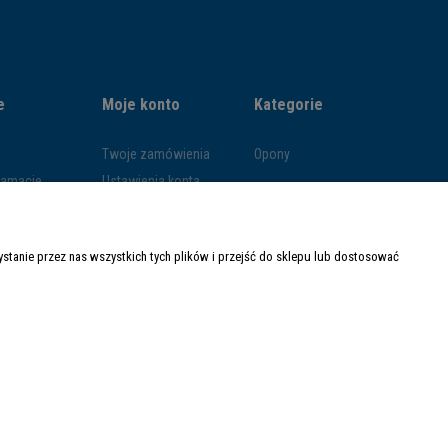
e
Moje konto
Kategorie
Twoje zamówienia
Opony
klamacje
Ustawienia konta
ywatności
Przechowalnia
ości
tanie przez nas wszystkich tych plików i przejść do sklepu lub dostosować
ty dostawy
Made with
by
Mamezi.pl