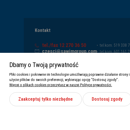
Kontakt
tel./fax 12 270 36 50
tel.kom. 519 338 
czesci@sawimgroup.com
tel.kom. 601 161 
ul. Krakowska 332,
tel.kom. 519 338 
Dbamy o Twoją prywatność
32-080 Zabierzów
tel.kom. 661 011 
Sawim Group Mariusz Zdyb sp. k.
Pliki cookies i pokrewne im technologie umożliwiają poprawne działanie stron
NIP: 5130284470
użycie plików do swoich preferencji, wybierając opcję "Dostosuj zgody".
REGON: 5246591010
Więcej o plikach cookies przeczytasz w naszej Polityce prywatności.
Zaakceptuj tylko niezbędne
Dostosuj zgody
Wszystkie prawa zastrzeżone Sawimbis 2026