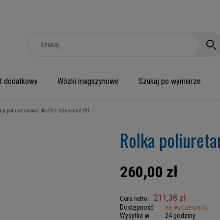
t dodatkowy
Wózki magazynowe
Szukaj po wymiarze
lka poliuretanowa 80x79 z łożyskami PU
Rolka poliuret
260,00 zł
211,38 zł
Cena netto:
Dostępność:
na wyczerpaniu
Wysyłka w:
24 godziny