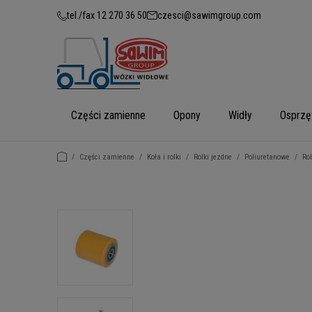
tel./fax 12 270 36 50
czesci@sawimgroup.com
Części zamienne
Opony
Widły
Osprzę
/
Części zamienne
/
Koła i rolki
/
Rolki jezdne
/
Poliuretanowe
/
Ro