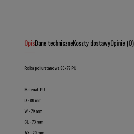
Opis
Dane techniczne
Koszty dostawy
Opinie (0)
Rolka poliuretanowa 80x79 PU
Materiał: PU
D - 80 mm
W - 79 mm
CL - 73 mm
AX - 20 mm