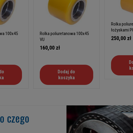
Rolka poliu
łożyskami P
owa 100x45
Rolka poliuretanowa 100x45
250,00 zł
VU
160,00 zł
D
k
do
Dodaj do
ka
koszyka
go czego