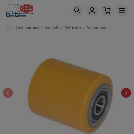
/
Części zamienne
/
Koła i rolki
/
Rolki jezdne
/
Poliuretanowe