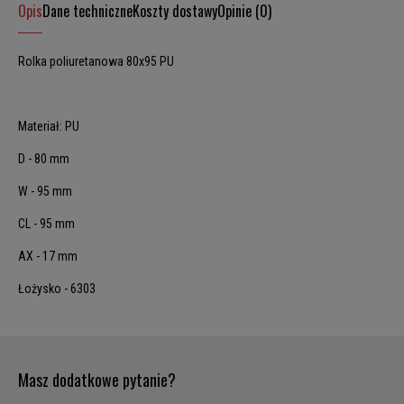
Opis
Dane techniczne
Koszty dostawy
Opinie (0)
Rolka poliuretanowa 80x95 PU
Materiał: PU
D - 80 mm
W - 95 mm
CL - 95 mm
AX - 17 mm
Łożysko - 6303
Masz dodatkowe pytanie?