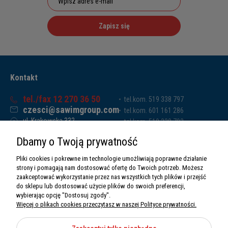
Zapisz się
Kontakt
tel./fax 12 270 36 50
tel.kom. 519 338 797
czesci@sawimgroup.com
tel.kom. 601 161 286
ul. Krakowska 332,
tel.kom. 519 338 793
32-080 Zabierzów
tel.kom. 661 011 669
Dbamy o Twoją prywatność
Sawim Group Mariusz Zdyb sp. k.
NIP: 5130284470
Pliki cookies i pokrewne im technologie umożliwiają poprawne działanie
REGON: 5246591010
strony i pomagają nam dostosować ofertę do Twoich potrzeb. Możesz
zaakceptować wykorzystanie przez nas wszystkich tych plików i przejść
do sklepu lub dostosować użycie plików do swoich preferencji,
wybierając opcję "Dostosuj zgody".
Więcej o plikach cookies przeczytasz w naszej Polityce prywatności.
O nas