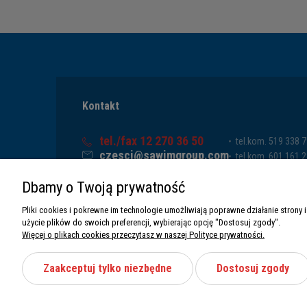
Kontakt
tel./fax 12 270 36 50
tel.kom. 519 338 
czesci@sawimgroup.com
tel.kom. 601 161 
ul. Krakowska 332,
tel.kom. 519 338 
Dbamy o Twoją prywatność
32-080 Zabierzów
tel.kom. 661 011 
Sawim Group Mariusz Zdyb sp. k.
Pliki cookies i pokrewne im technologie umożliwiają poprawne działanie stron
NIP: 5130284470
użycie plików do swoich preferencji, wybierając opcję "Dostosuj zgody".
REGON: 5246591010
Więcej o plikach cookies przeczytasz w naszej Polityce prywatności.
Zaakceptuj tylko niezbędne
Dostosuj zgody