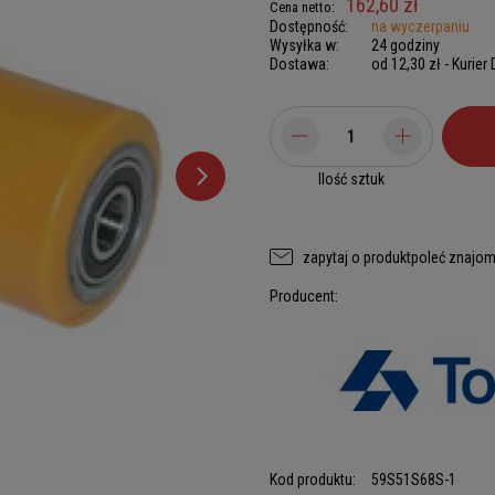
162,60 zł
Cena netto:
Dostępność:
na wyczerpaniu
Wysyłka w:
24 godziny
Dostawa:
od 12,30 zł
- Kurier
Ilość sztuk
zapytaj o produkt
poleć znajo
Producent:
Kod produktu:
59S51S68S-1