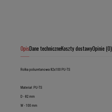
Opis
Dane techniczne
Koszty dostawy
Opinie (0)
Rolka poliuretanowa 82x100 PU-TS
Materiał: PU-TS
D - 82 mm
W - 100 mm