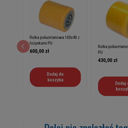
Rolka poliuretanowa 100x40 z
łożyskami PU
Rolka poliuretan
600,00 zł
PU
430,00 zł
Dodaj do
koszyka
Dodaj 
koszy
Dalej nie znalazłeś te