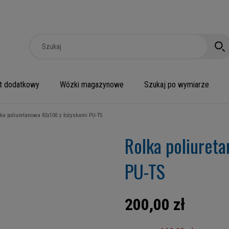
t dodatkowy
Wózki magazynowe
Szukaj po wymiarze
lka poliuretanowa 82x100 z łożyskami PU-TS
Rolka poliuret
PU-TS
200,00 zł