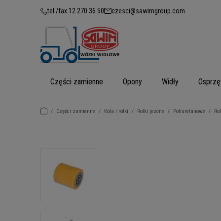
tel./fax 12 270 36 50
czesci@sawimgroup.com
Części zamienne
Opony
Widły
Osprzę
/
Części zamienne
/
Koła i rolki
/
Rolki jezdne
/
Poliuretanowe
/
Ro