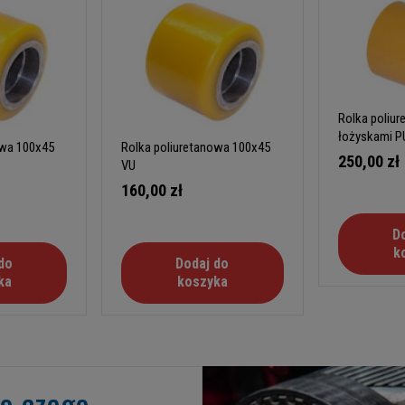
Rolka poliu
łożyskami P
owa 100x45
Rolka poliuretanowa 100x45
250,00 zł
VU
160,00 zł
D
k
do
Dodaj do
ka
koszyka
go czego