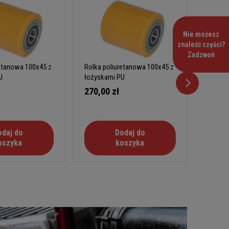
Nie możesz
znaleźć części?
Zadzwoń
retanowa 100x45 z
Rolka poliuretanowa 100x45 z
Rolka p
U
łożyskami PU
łożysk
270,00 zł
215,0
odaj do
Dodaj do
oszyka
koszyka