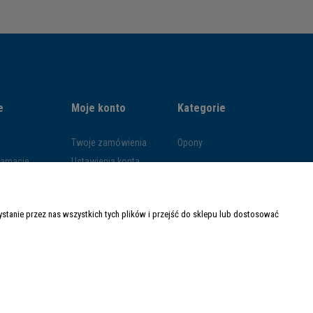
e
Moje konto
Kategorie
Twoje zamówienia
Opony
klamacje
Ustawienia konta
ywatności
Przechowalnia
ości
tanie przez nas wszystkich tych plików i przejść do sklepu lub dostosować
ty dostawy