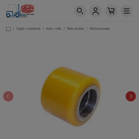
/
Części zamienne
/
Koła i rolki
/
Rolki jezdne
/
Poliuretanowe