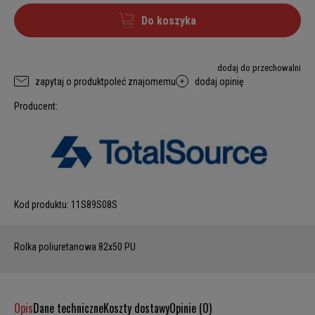
Do koszyka
dodaj do przechowalni
zapytaj o produkt
poleć znajomemu
dodaj opinię
Producent:
Kod produktu:
11S89S08S
Rolka poliuretanowa 82x50 PU
Opis
Dane techniczne
Koszty dostawy
Opinie (0)