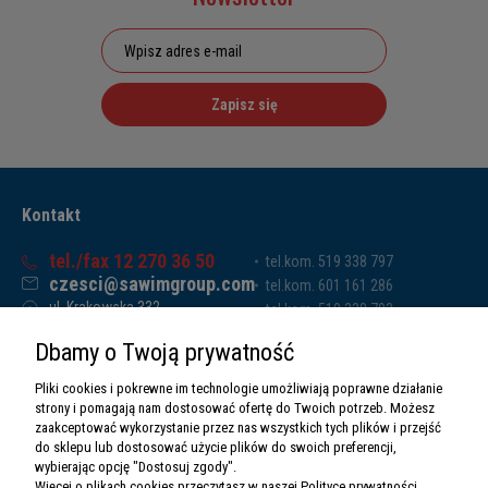
Zapisz się
Kontakt
tel./fax 12 270 36 50
tel.kom. 519 338 797
czesci@sawimgroup.com
tel.kom. 601 161 286
ul. Krakowska 332,
tel.kom. 519 338 793
32-080 Zabierzów
tel.kom. 661 011 669
Dbamy o Twoją prywatność
Sawim Group Mariusz Zdyb sp. k.
NIP: 5130284470
Pliki cookies i pokrewne im technologie umożliwiają poprawne działanie
REGON: 5246591010
strony i pomagają nam dostosować ofertę do Twoich potrzeb. Możesz
zaakceptować wykorzystanie przez nas wszystkich tych plików i przejść
do sklepu lub dostosować użycie plików do swoich preferencji,
wybierając opcję "Dostosuj zgody".
Więcej o plikach cookies przeczytasz w naszej Polityce prywatności.