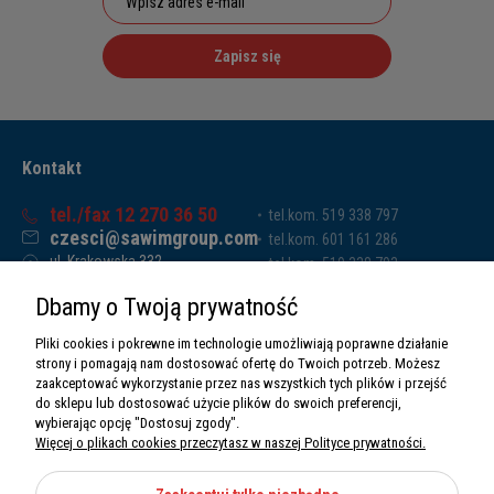
Zapisz się
Kontakt
tel./fax 12 270 36 50
tel.kom. 519 338 797
czesci@sawimgroup.com
tel.kom. 601 161 286
ul. Krakowska 332,
tel.kom. 519 338 793
32-080 Zabierzów
tel.kom. 661 011 669
Dbamy o Twoją prywatność
Sawim Group Mariusz Zdyb sp. k.
NIP: 5130284470
Pliki cookies i pokrewne im technologie umożliwiają poprawne działanie
REGON: 5246591010
strony i pomagają nam dostosować ofertę do Twoich potrzeb. Możesz
zaakceptować wykorzystanie przez nas wszystkich tych plików i przejść
do sklepu lub dostosować użycie plików do swoich preferencji,
wybierając opcję "Dostosuj zgody".
Więcej o plikach cookies przeczytasz w naszej Polityce prywatności.
O nas