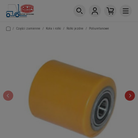
/
Części zamienne
/
Koła i rolki
/
Rolki jezdne
/
Poliuretanowe