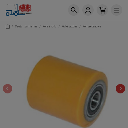
/
Części zamienne
/
Koła i rolki
/
Rolki jezdne
/
Poliuretanowe