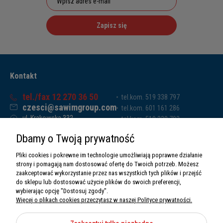
Zapisz się
Kontakt
tel./fax 12 270 36 50
tel.kom. 519 338 797
czesci@sawimgroup.com
tel.kom. 601 161 286
ul. Krakowska 332,
tel.kom. 519 338 793
32-080 Zabierzów
tel.kom. 661 011 669
Dbamy o Twoją prywatność
Sawim Group Mariusz Zdyb sp. k.
NIP: 5130284470
Pliki cookies i pokrewne im technologie umożliwiają poprawne działanie
REGON: 5246591010
strony i pomagają nam dostosować ofertę do Twoich potrzeb. Możesz
zaakceptować wykorzystanie przez nas wszystkich tych plików i przejść
do sklepu lub dostosować użycie plików do swoich preferencji,
wybierając opcję "Dostosuj zgody".
Więcej o plikach cookies przeczytasz w naszej Polityce prywatności.
O nas