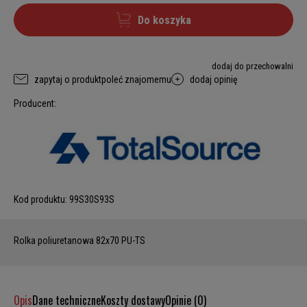
Do koszyka
dodaj do przechowalni
zapytaj o produkt
poleć znajomemu
dodaj opinię
Producent:
Kod produktu:
99S30S93S
Rolka poliuretanowa 82x70 PU-TS
Opis
Dane techniczne
Koszty dostawy
Opinie (0)