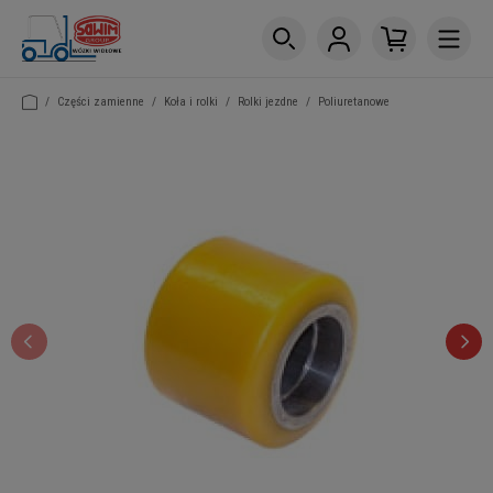
/
Części zamienne
/
Koła i rolki
/
Rolki jezdne
/
Poliuretanowe