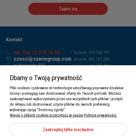
Zapisz się
Kontakt
tel./fax 12 270 36 50
tel.kom. 519 338 797
czesci@sawimgroup.com
tel.kom. 601 161 286
ul. Krakowska 332,
tel.kom. 519 338 793
32-080 Zabierzów
tel.kom. 661 011 669
Dbamy o Twoją prywatność
Sawim Group Mariusz Zdyb sp. k.
NIP: 5130284470
Pliki cookies i pokrewne im technologie umożliwiają poprawne działanie
REGON: 5246591010
strony i pomagają nam dostosować ofertę do Twoich potrzeb. Możesz
zaakceptować wykorzystanie przez nas wszystkich tych plików i przejść
do sklepu lub dostosować użycie plików do swoich preferencji,
wybierając opcję "Dostosuj zgody".
Więcej o plikach cookies przeczytasz w naszej Polityce prywatności.
O nas
Informacje
Zaakceptuj tylko niezbędne