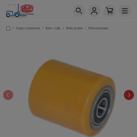
/
Części zamienne
/
Koła i rolki
/
Rolki jezdne
/
Poliuretanowe