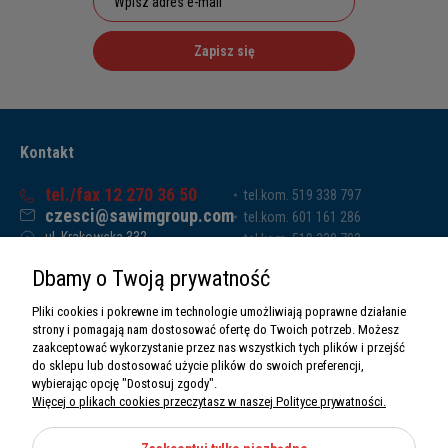
Zapisz się
Kontakt
tel./fax 12 270 36 50
tel.kom. 519 338 797
czesci@sawimgroup.com
tel.kom. 601 161 286
ul. Krakowska 332,
tel.kom. 519 338 793
32-080 Zabierzów
tel.kom. 661 011 669
Dbamy o Twoją prywatność
Sawim Group Mariusz Zdyb sp. k.
NIP: 5130284470
Pliki cookies i pokrewne im technologie umożliwiają poprawne działanie
REGON: 5246591010
strony i pomagają nam dostosować ofertę do Twoich potrzeb. Możesz
zaakceptować wykorzystanie przez nas wszystkich tych plików i przejść
do sklepu lub dostosować użycie plików do swoich preferencji,
wybierając opcję "Dostosuj zgody".
Więcej o plikach cookies przeczytasz w naszej Polityce prywatności.
O nas