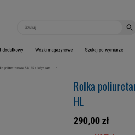
t dodatkowy
Wózki magazynowe
Szukaj po wymiarze
lka poliuretanowa 83x165 z łożyskami U-HL
Rolka poliuret
HL
290,00 zł