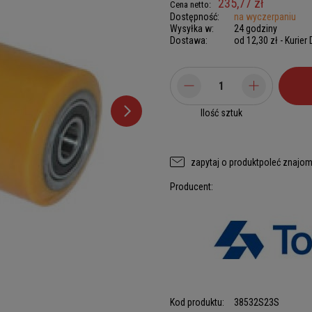
235,77 zł
Cena netto:
Dostępność:
na wyczerpaniu
Wysyłka w:
24 godziny
Dostawa:
od 12,30 zł
- Kurier
Ilość sztuk
zapytaj o produkt
poleć znajo
Producent:
Kod produktu:
38532S23S