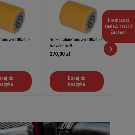
Nie możesz
znaleźć części?
Zadzwoń
retanowa 100x45 z
Rolka poliuretanowa 100x45 z
Rolka p
U
łożyskami PU
łożysk
270,00 zł
215,0
odaj do
Dodaj do
oszyka
koszyka