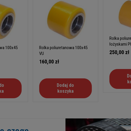
Rolka poliu
łożyskami P
owa 100x45
Rolka poliuretanowa 100x45
250,00 zł
VU
160,00 zł
D
k
do
Dodaj do
ka
koszyka
go czego