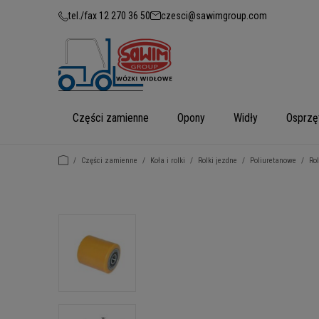
tel./fax 12 270 36 50
czesci@sawimgroup.com
Części zamienne
Opony
Widły
Osprzę
/
Części zamienne
/
Koła i rolki
/
Rolki jezdne
/
Poliuretanowe
/
Ro