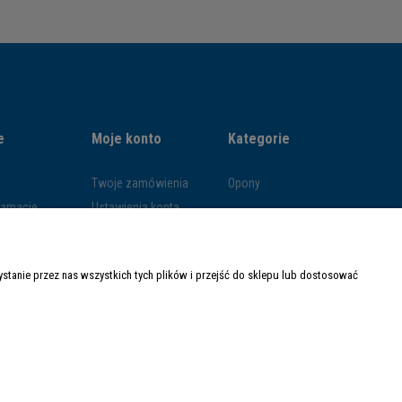
e
Moje konto
Kategorie
Twoje zamówienia
Opony
klamacje
Ustawienia konta
ywatności
Przechowalnia
ości
tanie przez nas wszystkich tych plików i przejść do sklepu lub dostosować
ty dostawy