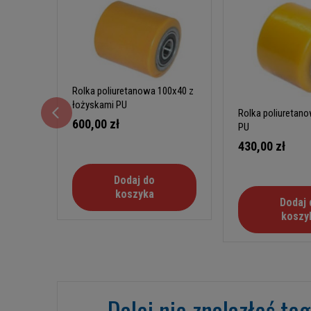
Rolka poliuretanowa 100x40 z
łożyskami PU
Rolka poliuretan
600,00 zł
PU
430,00 zł
Dodaj do
koszyka
Dodaj 
koszy
Dalej nie znalazłeś te