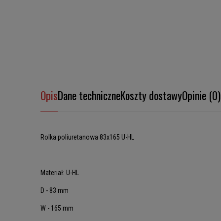
Opis
Dane techniczne
Koszty dostawy
Opinie (0)
Rolka poliuretanowa 83x165 U-HL
Materiał: U-HL
D - 83 mm
W - 165 mm