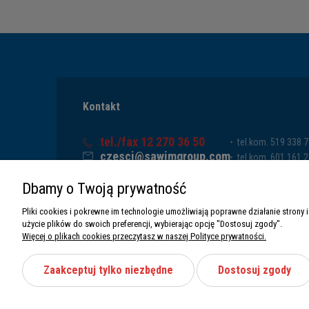
Kontakt
tel./fax 12 270 36 50
tel.kom. 519 338 
czesci@sawimgroup.com
tel.kom. 601 161 
ul. Krakowska 332,
tel.kom. 519 338 
Dbamy o Twoją prywatność
32-080 Zabierzów
tel.kom. 661 011 
Sawim Group Mariusz Zdyb sp. k.
Pliki cookies i pokrewne im technologie umożliwiają poprawne działanie stron
NIP: 5130284470
użycie plików do swoich preferencji, wybierając opcję "Dostosuj zgody".
REGON: 5246591010
Więcej o plikach cookies przeczytasz w naszej Polityce prywatności.
Zaakceptuj tylko niezbędne
Dostosuj zgody