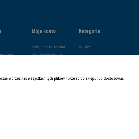
e
Moje konto
Kategorie
Twoje zamówienia
Opony
klamacje
Ustawienia konta
ywatności
Przechowalnia
ości
tanie przez nas wszystkich tych plików i przejść do sklepu lub dostosować
ty dostawy
Made with
by
Mamezi.pl