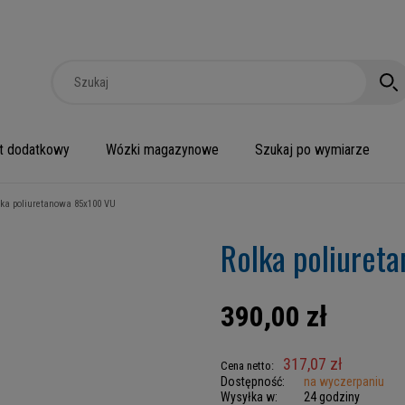
t dodatkowy
Wózki magazynowe
Szukaj po wymiarze
lka poliuretanowa 85x100 VU
Rolka poliuret
390,00 zł
317,07 zł
Cena netto:
Dostępność:
na wyczerpaniu
Wysyłka w:
24 godziny