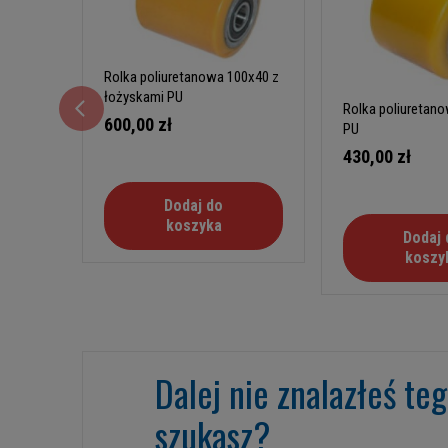
Rolka poliuretanowa 100x40 z
łożyskami PU
Rolka poliuretan
600,00 zł
PU
430,00 zł
Dodaj do
koszyka
Dodaj 
koszy
Dalej nie znalazłeś te
szukasz?