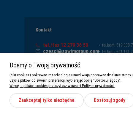
Kontakt
tel./fax 12 270 36 50
tel.kom. 519 338 
czesci@sawimgroup.com
tel.kom. 601 161 
ul. Krakowska 332,
tel.kom. 519 338 
Dbamy o Twoją prywatność
32-080 Zabierzów
tel.kom. 661 011 
Sawim Group Mariusz Zdyb sp. k.
Pliki cookies i pokrewne im technologie umożliwiają poprawne działanie stron
NIP: 5130284470
użycie plików do swoich preferencji, wybierając opcję "Dostosuj zgody".
REGON: 5246591010
Więcej o plikach cookies przeczytasz w naszej Polityce prywatności.
Zaakceptuj tylko niezbędne
Dostosuj zgody
Wszystkie prawa zastrzeżone Sawimbis 2026