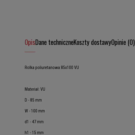
Opis
Dane techniczne
Koszty dostawy
Opinie (0)
Rolka poliuretanowa 85x100 VU
Materiał: VU
D - 85 mm
W - 100 mm
d1 - 47 mm
h1 - 15 mm