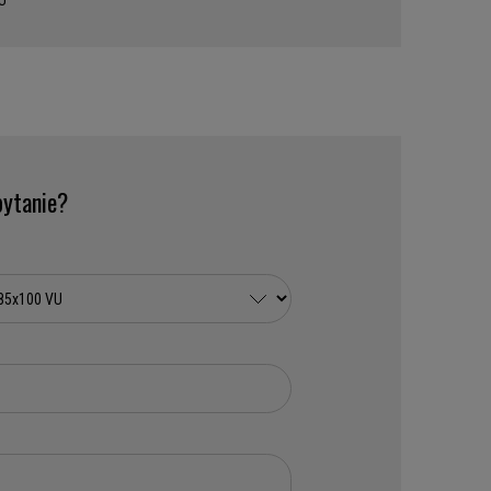
U
ytanie?