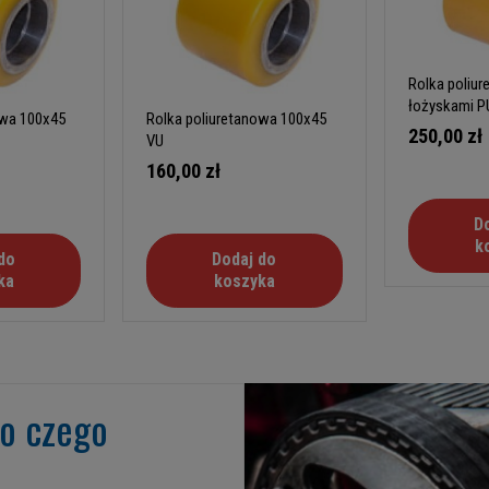
Rolka poliu
łożyskami P
owa 100x45
Rolka poliuretanowa 100x45
250,00 zł
VU
160,00 zł
D
k
do
Dodaj do
ka
koszyka
go czego