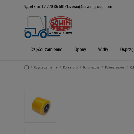
tel./fax 12 270 36 50
czesci@sawimgroup.com
Części zamienne
Opony
Widły
Osprzę
/
Części zamienne
/
Koła i rolki
/
Rolki jezdne
/
Poliuretanowe
/
Ro