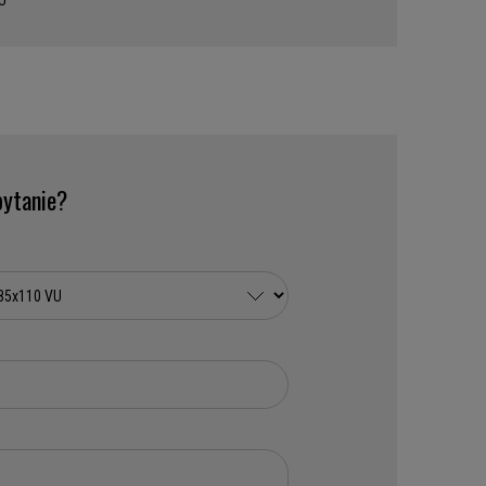
U
ytanie?