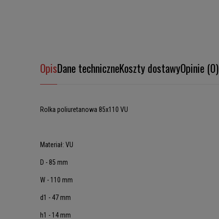
Opis
Dane techniczne
Koszty dostawy
Opinie (0)
Rolka poliuretanowa 85x110 VU
Materiał: VU
D - 85 mm
W - 110 mm
d1 - 47 mm
h1 - 14 mm