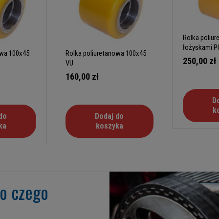
Rolka poliu
łożyskami P
owa 100x45
Rolka poliuretanowa 100x45
250,00 zł
VU
160,00 zł
D
k
do
Dodaj do
ka
koszyka
go czego