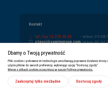
Kontakt
tel./fax 12 270 36 50
tel.kom. 519 338 
czesci@sawimgroup.com
tel.kom. 601 161 
ul. Krakowska 332,
tel.kom. 519 338 
Dbamy o Twoją prywatność
32-080 Zabierzów
tel.kom. 661 011 
Sawim Group Mariusz Zdyb sp. k.
Pliki cookies i pokrewne im technologie umożliwiają poprawne działanie stron
NIP: 5130284470
użycie plików do swoich preferencji, wybierając opcję "Dostosuj zgody".
REGON: 5246591010
Więcej o plikach cookies przeczytasz w naszej Polityce prywatności.
Zaakceptuj tylko niezbędne
Dostosuj zgody
Wszystkie prawa zastrzeżone Sawimbis 2026