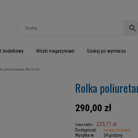
t dodatkowy
Wózki magazynowe
Szukaj po wymiarze
lka poliuretanowa 85x110 VU
Rolka poliuret
290,00 zł
235,77 zł
Cena netto:
Dostępność:
na wyczerpaniu
Wysyłka w:
24 godziny