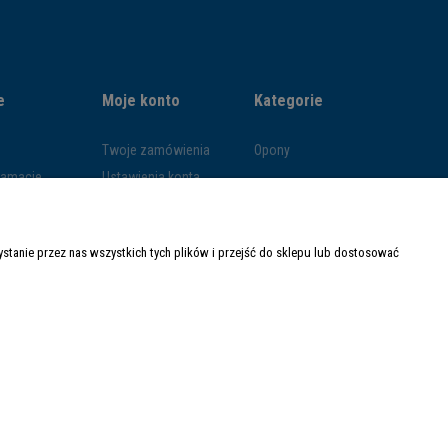
e
Moje konto
Kategorie
Twoje zamówienia
Opony
klamacje
Ustawienia konta
ywatności
Przechowalnia
ości
tanie przez nas wszystkich tych plików i przejść do sklepu lub dostosować
ty dostawy
Made with
by
Mamezi.pl