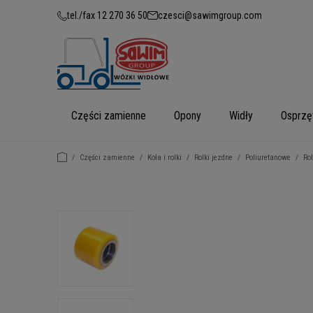
tel./fax 12 270 36 50
czesci@sawimgroup.com
Części zamienne
Opony
Widły
Osprzę
/
Części zamienne
/
Koła i rolki
/
Rolki jezdne
/
Poliuretanowe
/
Ro