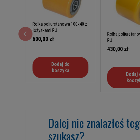
Rolka poliuretanowa 100x40 z
łożyskami PU
Rolka poliuretan
600,00 zł
PU
430,00 zł
Dodaj do
koszyka
Dodaj 
koszy
Dalej nie znalazłeś te
szukasz?