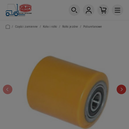
/
Części zamienne
/
Koła i rolki
/
Rolki jezdne
/
Poliuretanowe