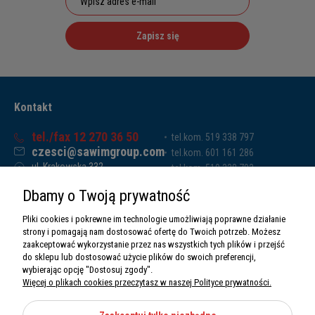
Zapisz się
Kontakt
tel./fax 12 270 36 50
tel.kom. 519 338 797
czesci@sawimgroup.com
tel.kom. 601 161 286
ul. Krakowska 332,
tel.kom. 519 338 793
32-080 Zabierzów
tel.kom. 661 011 669
Dbamy o Twoją prywatność
Sawim Group Mariusz Zdyb sp. k.
NIP: 5130284470
Pliki cookies i pokrewne im technologie umożliwiają poprawne działanie
REGON: 5246591010
strony i pomagają nam dostosować ofertę do Twoich potrzeb. Możesz
zaakceptować wykorzystanie przez nas wszystkich tych plików i przejść
do sklepu lub dostosować użycie plików do swoich preferencji,
wybierając opcję "Dostosuj zgody".
Więcej o plikach cookies przeczytasz w naszej Polityce prywatności.
O nas