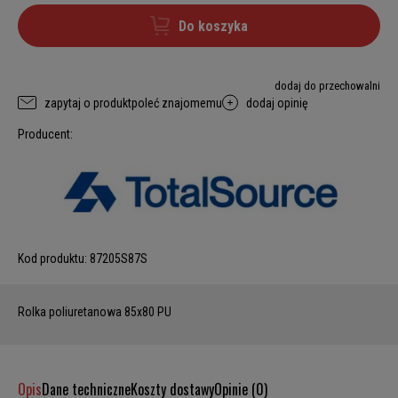
Do koszyka
dodaj do przechowalni
zapytaj o produkt
poleć znajomemu
dodaj opinię
Producent:
Kod produktu:
87205S87S
Rolka poliuretanowa 85x80 PU
Opis
Dane techniczne
Koszty dostawy
Opinie (0)