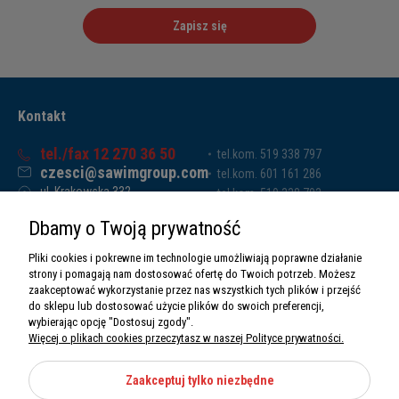
Zapisz się
Kontakt
tel./fax 12 270 36 50
tel.kom. 519 338 797
czesci@sawimgroup.com
tel.kom. 601 161 286
ul. Krakowska 332,
tel.kom. 519 338 793
32-080 Zabierzów
tel.kom. 661 011 669
Dbamy o Twoją prywatność
Sawim Group Mariusz Zdyb sp. k.
NIP: 5130284470
Pliki cookies i pokrewne im technologie umożliwiają poprawne działanie
REGON: 5246591010
strony i pomagają nam dostosować ofertę do Twoich potrzeb. Możesz
zaakceptować wykorzystanie przez nas wszystkich tych plików i przejść
do sklepu lub dostosować użycie plików do swoich preferencji,
wybierając opcję "Dostosuj zgody".
Więcej o plikach cookies przeczytasz w naszej Polityce prywatności.
O nas
Informacje
Zaakceptuj tylko niezbędne