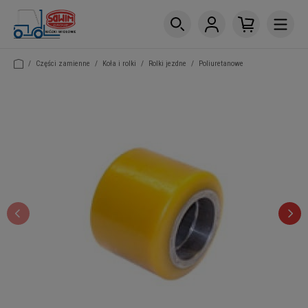
/
Części zamienne
/
Koła i rolki
/
Rolki jezdne
/
Poliuretanowe