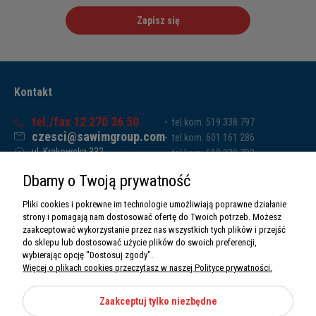
Zapisz się
Kontakt
tel./fax 12 270 36 50
tel.kom. 519 338 797
czesci@sawimgroup.com
tel.kom. 601 161 286
ul. Krakowska 332,
tel.kom. 519 338 793
32-080 Zabierzów
tel.kom. 661 011 669
Dbamy o Twoją prywatność
Sawim Group Mariusz Zdyb sp. k.
NIP: 5130284470
Pliki cookies i pokrewne im technologie umożliwiają poprawne działanie
REGON: 5246591010
strony i pomagają nam dostosować ofertę do Twoich potrzeb. Możesz
zaakceptować wykorzystanie przez nas wszystkich tych plików i przejść
do sklepu lub dostosować użycie plików do swoich preferencji,
wybierając opcję "Dostosuj zgody".
Więcej o plikach cookies przeczytasz w naszej Polityce prywatności.
O nas
Informacje
Zaakceptuj tylko niezbędne