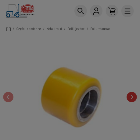
/
Części zamienne
/
Koła i rolki
/
Rolki jezdne
/
Poliuretanowe