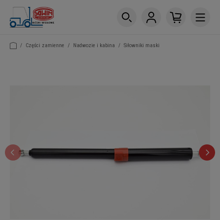
/
Części zamienne
/
Nadwozie i kabina
/
Siłowniki maski