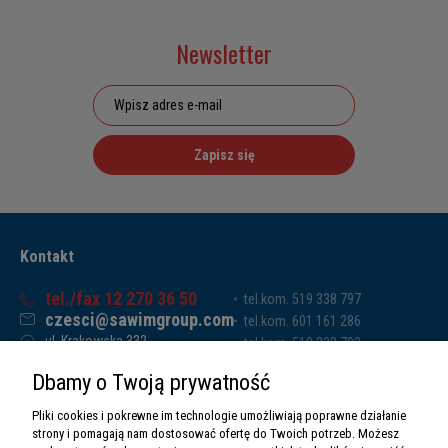
Newsletter
Zapisz się
Kontakt
tel./fax 12 270 36 50
tel.kom. 519 338 797
czesci@sawimgroup.com
tel.kom. 601 161 286
ul. Krakowska 332,
tel.kom. 519 338 793
32-080 Zabierzów
tel.kom. 661 011 669
Dbamy o Twoją prywatność
Sawim Group Mariusz Zdyb sp. k.
NIP: 5130284470
Pliki cookies i pokrewne im technologie umożliwiają poprawne działanie
REGON: 5246591010
strony i pomagają nam dostosować ofertę do Twoich potrzeb. Możesz