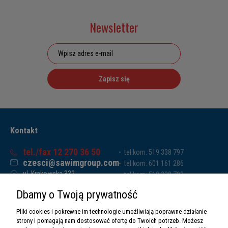
Newsletter
Zapisz się
Kontakt
tel./fax 12 270 36 50
tel.kom. 519 338 797
czesci@sawimgroup.com
tel.kom. 601 161 286
ul. Krakowska 332,
tel.kom. 519 338 793
32-080 Zabierzów
tel.kom. 661 011 669
Dbamy o Twoją prywatność
Sawim Group Mariusz Zdyb sp. k.
NIP: 5130284470
Pliki cookies i pokrewne im technologie umożliwiają poprawne działanie
REGON: 5246591010
strony i pomagają nam dostosować ofertę do Twoich potrzeb. Możesz