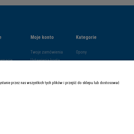
e
Moje konto
Kategorie
Twoje zamówienia
Opony
klamacje
Ustawienia konta
ywatności
Przechowalnia
ości
tanie przez nas wszystkich tych plików i przejść do sklepu lub dostosować
ty dostawy
Made with
by
Mamezi.pl