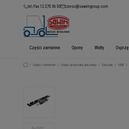
tel./fax 12 270 36 50
czesci@sawimgroup.com
Części zamienne
Opony
Widły
Osprzę
/
Części zamienne
/
Części przesuwu bocznego
/
Cascade
/
100E
/