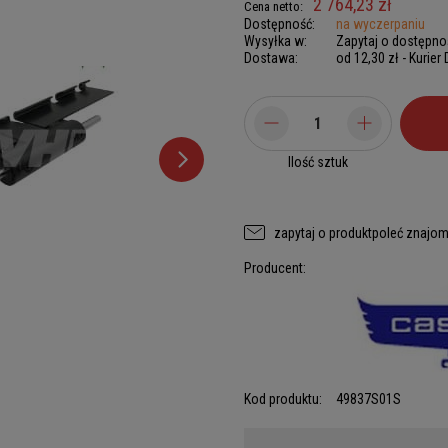
2 764,23 zł
Cena netto:
Dostępność:
na wyczerpaniu
Wysyłka w:
Zapytaj o dostępno
Dostawa:
od 12,30 zł
- Kurier
Ilość sztuk
zapytaj o produkt
poleć znajo
Producent:
Kod produktu:
49837S01S