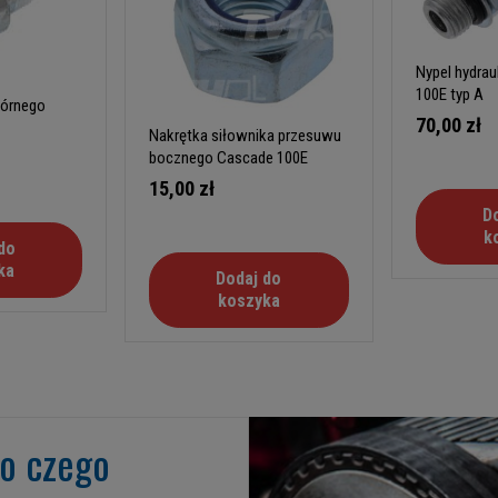
Nypel hydrau
100E typ A
górnego
70,00 zł
Nakrętka siłownika przesuwu
bocznego Cascade 100E
15,00 zł
D
k
do
ka
Dodaj do
koszyka
go czego