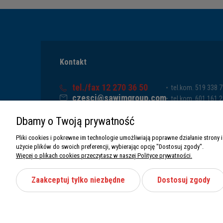
Kontakt
tel./fax 12 270 36 50
tel.kom. 519 338 
czesci@sawimgroup.com
tel.kom. 601 161 
ul. Krakowska 332,
tel.kom. 519 338 
Dbamy o Twoją prywatność
32-080 Zabierzów
tel.kom. 661 011 
Sawim Group Mariusz Zdyb sp. k.
Pliki cookies i pokrewne im technologie umożliwiają poprawne działanie stron
NIP: 5130284470
użycie plików do swoich preferencji, wybierając opcję "Dostosuj zgody".
REGON: 5246591010
Więcej o plikach cookies przeczytasz w naszej Polityce prywatności.
Zaakceptuj tylko niezbędne
Dostosuj zgody
Wszystkie prawa zastrzeżone Sawimbis 2026