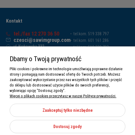
Kontakt
tel./fax 12 270 36 50
tel.kom. 519 338 797
czesci@sawimgroup.com
tel.kom. 601 161 286
ul. Krakowska 332,
tel.kom. 519 338 793
32-080 Zabierzów
tel.kom. 661 011 669
Dbamy o Twoją prywatność
Sawim Group Mariusz Zdyb sp. k.
NIP: 5130284470
Pliki cookies i pokrewne im technologie umożliwiają poprawne działanie
REGON: 5246591010
strony i pomagają nam dostosować ofertę do Twoich potrzeb. Możesz
zaakceptować wykorzystanie przez nas wszystkich tych plików i przejść
do sklepu lub dostosować użycie plików do swoich preferencji,
wybierając opcję "Dostosuj zgody".
Więcej o plikach cookies przeczytasz w naszej Polityce prywatności.
O nas
Informacje
Zaakceptuj tylko niezbędne
Moje konto
Dostosuj zgody
Kategorie