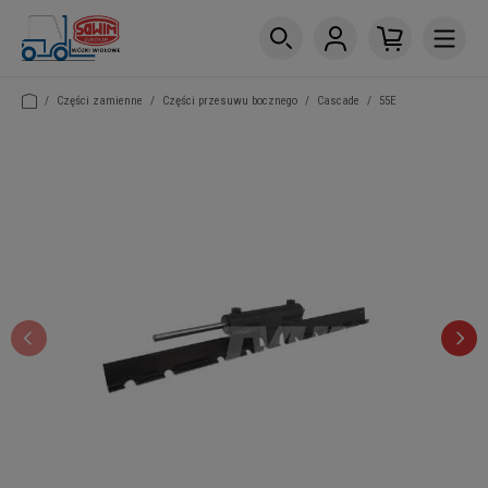
/
Części zamienne
/
Części przesuwu bocznego
/
Cascade
/
55E