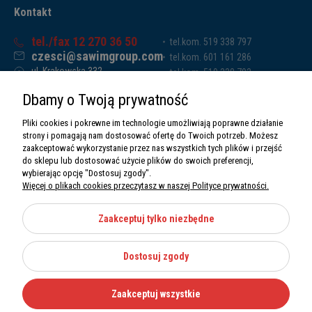
Kontakt
tel./fax 12 270 36 50
tel.kom. 519 338 797
czesci@sawimgroup.com
tel.kom. 601 161 286
ul. Krakowska 332,
tel.kom. 519 338 793
32-080 Zabierzów
tel.kom. 661 011 669
Dbamy o Twoją prywatność
Sawim Group Mariusz Zdyb sp. k.
NIP: 5130284470
Pliki cookies i pokrewne im technologie umożliwiają poprawne działanie
REGON: 5246591010
strony i pomagają nam dostosować ofertę do Twoich potrzeb. Możesz
zaakceptować wykorzystanie przez nas wszystkich tych plików i przejść
do sklepu lub dostosować użycie plików do swoich preferencji,
wybierając opcję "Dostosuj zgody".
Więcej o plikach cookies przeczytasz w naszej Polityce prywatności.
O nas
Informacje
Zaakceptuj tylko niezbędne
Moje konto
Dostosuj zgody
Kategorie
Zaakceptuj wszystkie