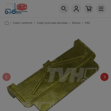
/
Części zamienne
/
Części przesuwu bocznego
/
Bolzoni
/
HN6