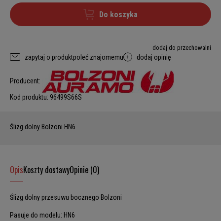
Do koszyka
dodaj do przechowalni
zapytaj o produkt
poleć znajomemu
dodaj opinię
Producent:
Kod produktu:
96499S66S
Ślizg dolny Bolzoni HN6
Opis
Koszty dostawy
Opinie (0)
Ślizg dolny przesuwu bocznego Bolzoni
Pasuje do modelu: HN6