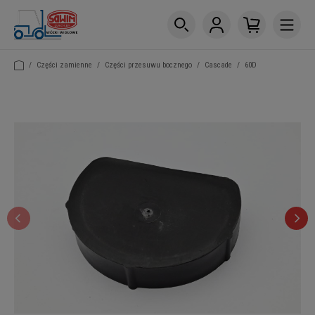
/
Części zamienne
/
Części przesuwu bocznego
/
Cascade
/
60D