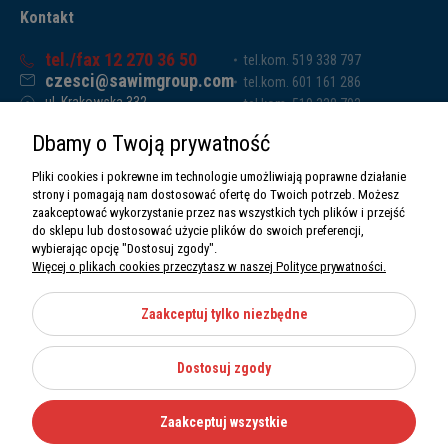
Kontakt
tel./fax 12 270 36 50
tel.kom. 519 338 797
czesci@sawimgroup.com
tel.kom. 601 161 286
ul. Krakowska 332,
tel.kom. 519 338 793
32-080 Zabierzów
tel.kom. 661 011 669
Dbamy o Twoją prywatność
Sawim Group Mariusz Zdyb sp. k.
NIP: 5130284470
Pliki cookies i pokrewne im technologie umożliwiają poprawne działanie
REGON: 5246591010
strony i pomagają nam dostosować ofertę do Twoich potrzeb. Możesz
zaakceptować wykorzystanie przez nas wszystkich tych plików i przejść
do sklepu lub dostosować użycie plików do swoich preferencji,
wybierając opcję "Dostosuj zgody".
Więcej o plikach cookies przeczytasz w naszej Polityce prywatności.
O nas
Informacje
Zaakceptuj tylko niezbędne
Moje konto
Dostosuj zgody
Kategorie
Zaakceptuj wszystkie