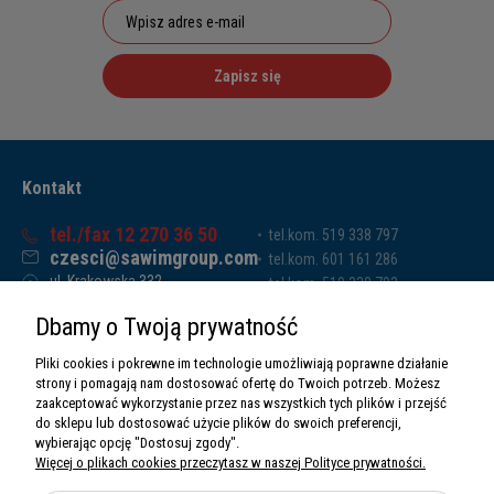
Zapisz się
Kontakt
tel./fax 12 270 36 50
tel.kom. 519 338 797
czesci@sawimgroup.com
tel.kom. 601 161 286
ul. Krakowska 332,
tel.kom. 519 338 793
32-080 Zabierzów
tel.kom. 661 011 669
Dbamy o Twoją prywatność
Sawim Group Mariusz Zdyb sp. k.
NIP: 5130284470
Pliki cookies i pokrewne im technologie umożliwiają poprawne działanie
REGON: 5246591010
strony i pomagają nam dostosować ofertę do Twoich potrzeb. Możesz
zaakceptować wykorzystanie przez nas wszystkich tych plików i przejść
do sklepu lub dostosować użycie plików do swoich preferencji,
wybierając opcję "Dostosuj zgody".
Więcej o plikach cookies przeczytasz w naszej Polityce prywatności.
O nas