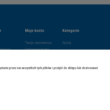
e
Moje konto
Kategorie
Twoje zamówienia
Opony
klamacje
Ustawienia konta
ywatności
Przechowalnia
ości
tanie przez nas wszystkich tych plików i przejść do sklepu lub dostosować
ty dostawy
Made with
by
Mamezi.pl