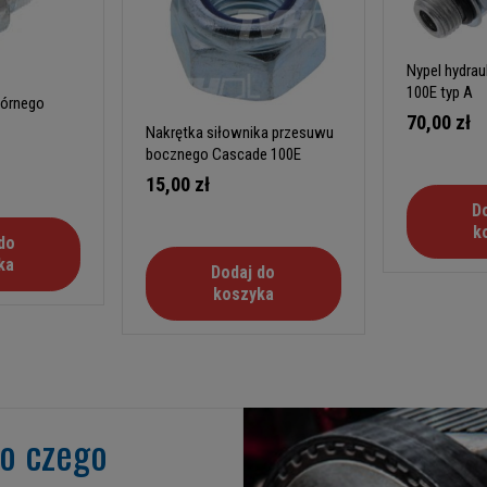
Nypel hydrau
100E typ A
górnego
70,00 zł
Nakrętka siłownika przesuwu
bocznego Cascade 100E
15,00 zł
D
k
do
ka
Dodaj do
koszyka
go czego