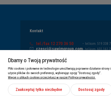
Kontakt
tel./fax 12 270 36 50
tel.kom. 519 338 
czesci@sawimgroup.com
tel.kom. 601 161 
ul. Krakowska 332,
tel.kom. 519 338 
Dbamy o Twoją prywatność
32-080 Zabierzów
tel.kom. 661 011 
Sawim Group Mariusz Zdyb sp. k.
Pliki cookies i pokrewne im technologie umożliwiają poprawne działanie stron
NIP: 5130284470
użycie plików do swoich preferencji, wybierając opcję "Dostosuj zgody".
REGON: 5246591010
Więcej o plikach cookies przeczytasz w naszej Polityce prywatności.
Zaakceptuj tylko niezbędne
Dostosuj zgody
Wszystkie prawa zastrzeżone Sawimbis 2026