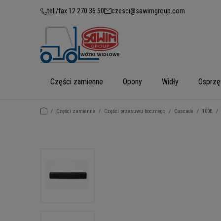
tel./fax 12 270 36 50
czesci@sawimgroup.com
Części zamienne
Opony
Widły
Osprzę
/
Części zamienne
/
Części przesuwu bocznego
/
Cascade
/
100E
/