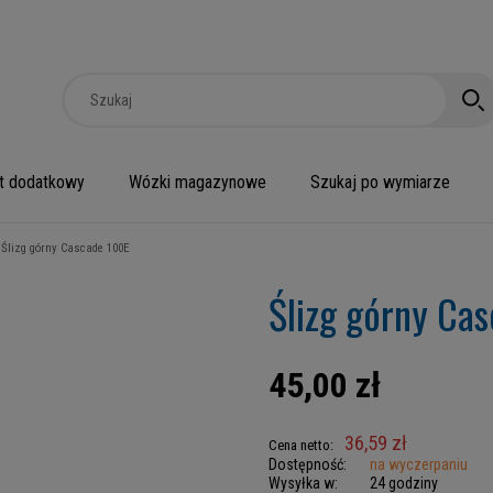
t dodatkowy
Wózki magazynowe
Szukaj po wymiarze
Ślizg górny Cascade 100E
Ślizg górny Ca
45,00 zł
36,59 zł
Cena netto:
Dostępność:
na wyczerpaniu
Wysyłka w:
24 godziny