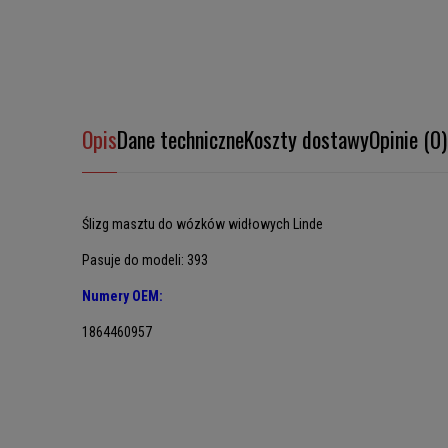
Opis
Dane techniczne
Koszty dostawy
Opinie (0)
Ślizg masztu do wózków widłowych Linde
Pasuje do modeli: 393
Numery OEM:
1864460957