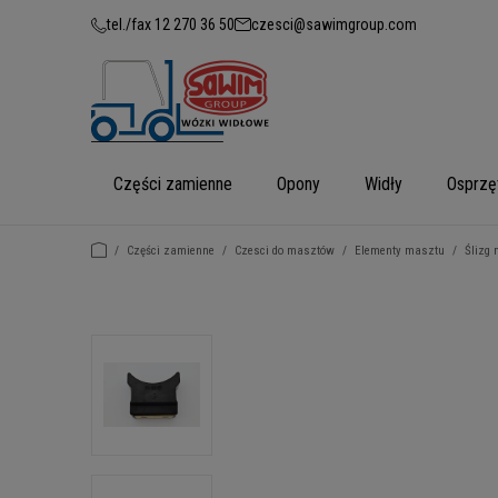
tel./fax 12 270 36 50
czesci@sawimgroup.com
Części zamienne
Opony
Widły
Osprzę
/
Części zamienne
/
Czesci do masztów
/
Elementy masztu
/
Ślizg 