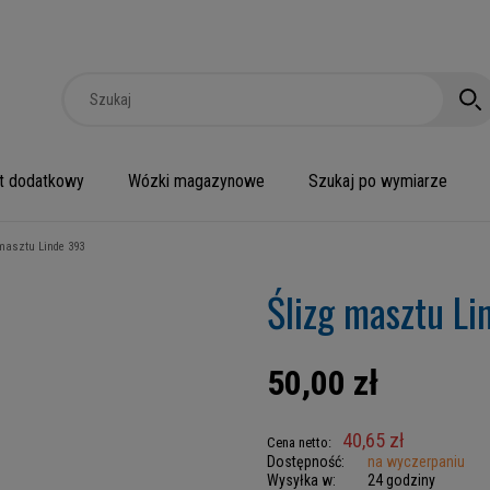
t dodatkowy
Wózki magazynowe
Szukaj po wymiarze
masztu Linde 393
Ślizg masztu Li
50,00 zł
40,65 zł
Cena netto:
Dostępność:
na wyczerpaniu
Wysyłka w:
24 godziny