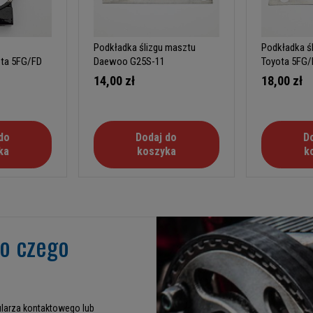
Podkładka ślizgu masztu
Podkładka ś
ota 5FG/FD
Daewoo G25S-11
Toyota 5FG/F
mm)
14,00 zł
18,00 zł
do
Dodaj do
D
ka
koszyka
k
go czego
larza kontaktowego lub