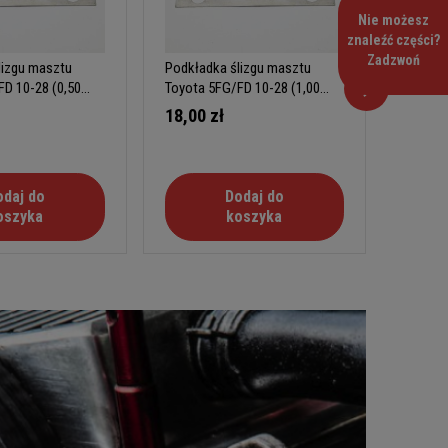
Nie możesz
znaleźć części?
Zadzwoń
lizgu masztu
Podkładka ślizgu masztu
Podkła
D 10-28 (0,50
Toyota 5FG/FD 10-28 (1,00
Toyota 
mm)
mm)
18,00 zł
18,00
odaj do
Dodaj do
oszyka
koszyka