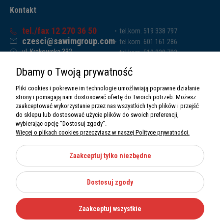
Kontakt
tel./fax 12 270 36 50
tel.kom. 519 338 797
czesci@sawimgroup.com
tel.kom. 601 161 286
ul. Krakowska 332,
tel.kom. 519 338 793
32-080 Zabierzów
tel.kom. 661 011 669
Dbamy o Twoją prywatność
Sawim Group Mariusz Zdyb sp. k.
NIP: 5130284470
Pliki cookies i pokrewne im technologie umożliwiają poprawne działanie
REGON: 5246591010
strony i pomagają nam dostosować ofertę do Twoich potrzeb. Możesz
zaakceptować wykorzystanie przez nas wszystkich tych plików i przejść
do sklepu lub dostosować użycie plików do swoich preferencji,
wybierając opcję "Dostosuj zgody".
Więcej o plikach cookies przeczytasz w naszej Polityce prywatności.
O nas
Informacje
Zaakceptuj tylko niezbędne
Moje konto
Dostosuj zgody
Kategorie
Zaakceptuj wszystkie