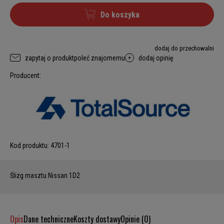
Do koszyka
dodaj do przechowalni
zapytaj o produkt
poleć znajomemu
dodaj opinię
Producent:
Kod produktu:
4701-1
Ślizg masztu Nissan 1D2
Opis
Dane techniczne
Koszty dostawy
Opinie (0)