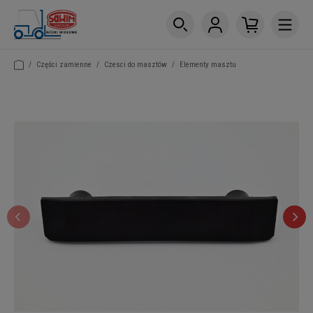
/
Części zamienne
/
Czesci do masztów
/
Elementy masztu