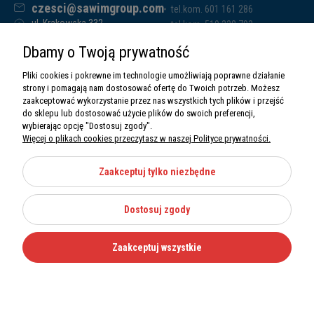
czesci@sawimgroup.com
tel.kom. 601 161 286
ul. Krakowska 332,
tel.kom. 519 338 793
32-080 Zabierzów
tel.kom. 661 011 669
Dbamy o Twoją prywatność
Sawim Group Mariusz Zdyb sp. k.
NIP: 5130284470
Pliki cookies i pokrewne im technologie umożliwiają poprawne działanie
REGON: 5246591010
strony i pomagają nam dostosować ofertę do Twoich potrzeb. Możesz
zaakceptować wykorzystanie przez nas wszystkich tych plików i przejść
do sklepu lub dostosować użycie plików do swoich preferencji,
wybierając opcję "Dostosuj zgody".
Więcej o plikach cookies przeczytasz w naszej Polityce prywatności.
O nas
Informacje
Zaakceptuj tylko niezbędne
Moje konto
Dostosuj zgody
Kategorie
Zaakceptuj wszystkie
Wszystkie prawa zastrzeżone Sawimbis 2026
Made with
by
Mamezi.pl
Nie możesz znaleźć części?
12 270 36 50