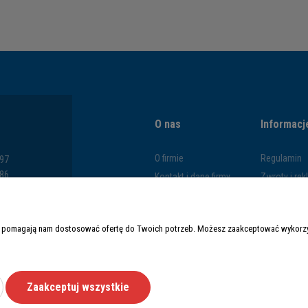
O nas
Informacj
O firmie
Regulamin
797
286
Kontakt i dane firmy
Zwroty i re
793
Blog
Polityka pr
669
Formy płatn
y i pomagają nam dostosować ofertę do Twoich potrzeb. Możesz zaakceptować wykorzys
Czas i kosz
Zaakceptuj wszystkie