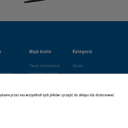
e
Moje konto
Kategorie
Twoje zamówienia
Opony
klamacje
Ustawienia konta
ywatności
Przechowalnia
ości
tanie przez nas wszystkich tych plików i przejść do sklepu lub dostosować
ty dostawy