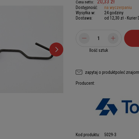
20,33 zł
Cena netto:
Dostępność:
na wyczerpaniu
Wysyłka w:
24 godziny
Dostawa:
od 12,30 zł
- Kurier
Ilość sztuk
zapytaj o produkt
poleć znajo
Producent:
Kod produktu:
5029-3