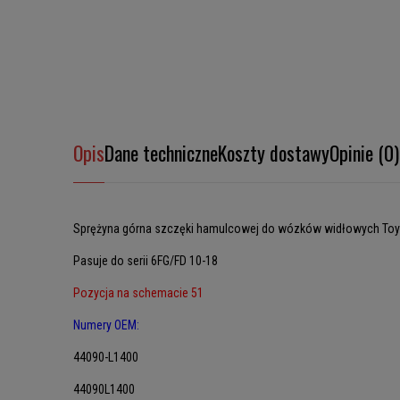
Opis
Dane techniczne
Koszty dostawy
Opinie (0)
Sprężyna górna szczęki hamulcowej do wózków widłowych Toy
Pasuje do serii 6FG/FD 10-18
Pozycja na schemacie 51
Numery OEM:
44090-L1400
44090L1400