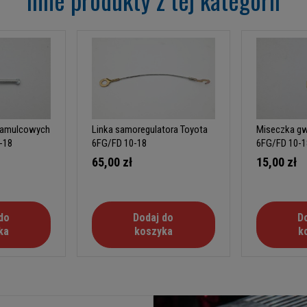
hamulcowych
Linka samoregulatora Toyota
Miseczka gw
-18
6FG/FD 10-18
6FG/FD 10-1
65,00 zł
15,00 zł
do
Dodaj do
D
ka
koszyka
k