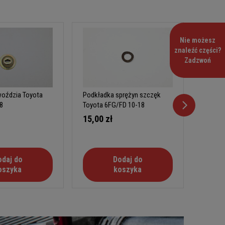
Nie możesz
znaleźć części?
Zadzwoń
oździa Toyota
Podkładka sprężyn szczęk
Prowadn
8
Toyota 6FG/FD 10-18
samore
6FG/FD
15,00 zł
32,00
odaj do
Dodaj do
oszyka
koszyka