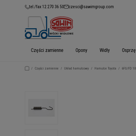
tel./fax 12 270 36 50
czesci@sawimgroup.com
Części zamienne
Opony
Widły
Osprzę
/
Części zamienne
/
Układ hamulcowy
/
Hamulce Toyota
/
6FG/FD 10