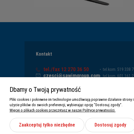
Kontakt
tel./fax 12 270 36 50
tel.kom. 519 338 
czesci@sawimgroup.com
tel.kom. 601 161 
ul. Krakowska 332,
tel.kom. 519 338 
Dbamy o Twoją prywatność
32-080 Zabierzów
tel.kom. 661 011 
Sawim Group Mariusz Zdyb sp. k.
Pliki cookies i pokrewne im technologie umożliwiają poprawne działanie stron
NIP: 5130284470
użycie plików do swoich preferencji, wybierając opcję "Dostosuj zgody".
REGON: 5246591010
Więcej o plikach cookies przeczytasz w naszej Polityce prywatności.
Zaakceptuj tylko niezbędne
Dostosuj zgody