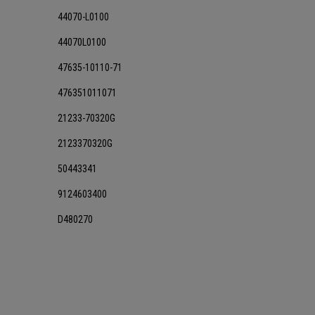
44070-L0100
44070L0100
47635-10110-71
476351011071
21233-70320G
2123370320G
50443341
9124603400
D480270