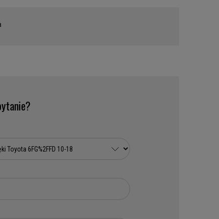
a
ytanie?