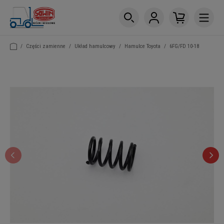
/
Części zamienne
/
Układ hamulcowy
/
Hamulce Toyota
/
6FG/FD 10-18