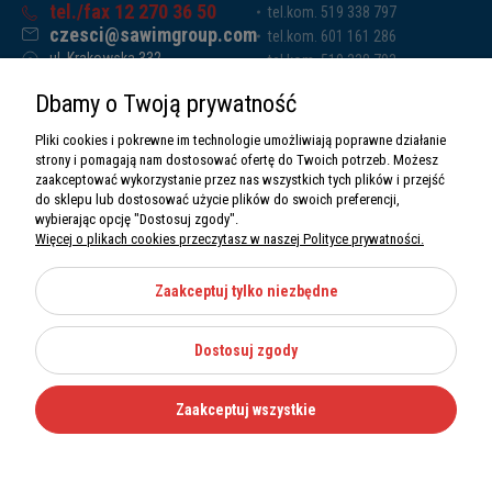
tel./fax 12 270 36 50
tel.kom. 519 338 797
czesci@sawimgroup.com
tel.kom. 601 161 286
ul. Krakowska 332,
tel.kom. 519 338 793
32-080 Zabierzów
tel.kom. 661 011 669
Dbamy o Twoją prywatność
Sawim Group Mariusz Zdyb sp. k.
NIP: 5130284470
Pliki cookies i pokrewne im technologie umożliwiają poprawne działanie
REGON: 5246591010
strony i pomagają nam dostosować ofertę do Twoich potrzeb. Możesz
zaakceptować wykorzystanie przez nas wszystkich tych plików i przejść
do sklepu lub dostosować użycie plików do swoich preferencji,
wybierając opcję "Dostosuj zgody".
Więcej o plikach cookies przeczytasz w naszej Polityce prywatności.
O nas
Informacje
Zaakceptuj tylko niezbędne
Moje konto
Dostosuj zgody
Kategorie
Zaakceptuj wszystkie
Wszystkie prawa zastrzeżone Sawimbis 2026
Made with
by
Mamezi.pl