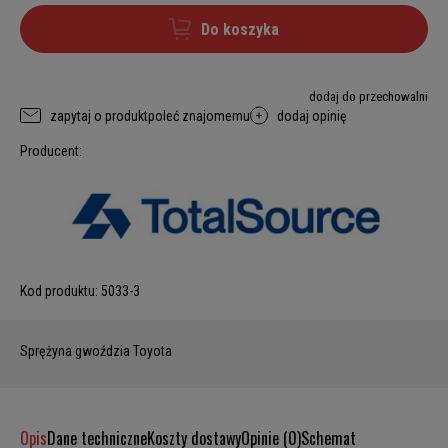
Do koszyka
dodaj do przechowalni
zapytaj o produkt
poleć znajomemu
dodaj opinię
Producent:
Kod produktu:
5033-3
Sprężyna gwoździa Toyota
Opis
Dane techniczne
Koszty dostawy
Opinie (0)
Schemat