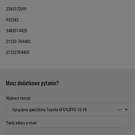
2365372091
932582
34B3014420
21233-70440G
2123370440G
Masz dodatkowe pytanie?