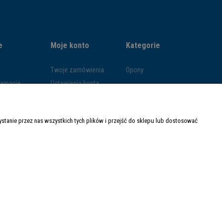
e
Moje konto
Kategorie
Twoje zamówienia
Opony
klamacje
Ustawienia konta
ywatności
Przechowalnia
ości
tanie przez nas wszystkich tych plików i przejść do sklepu lub dostosować
ty dostawy
Made with
by
Mamezi.pl