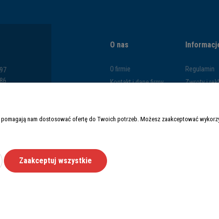
O nas
Informacj
O firmie
Regulamin
797
286
Kontakt i dane firmy
Zwroty i re
793
Blog
Polityka pr
669
Formy płatn
y i pomagają nam dostosować ofertę do Twoich potrzeb. Możesz zaakceptować wykorzys
Czas i kosz
Zaakceptuj wszystkie