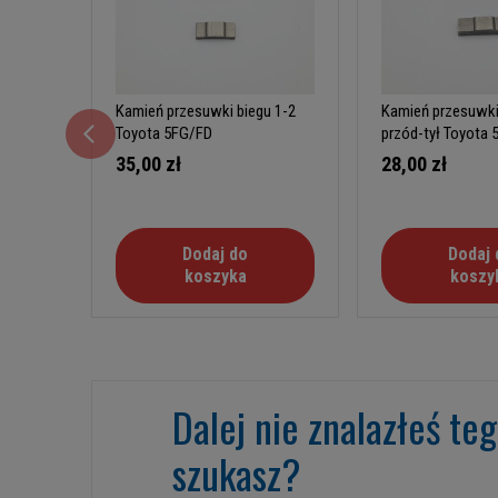
Kamień przesuwki biegu 1-2
Kamień przesuwki
Toyota 5FG/FD
przód-tył Toyota
35,00 zł
28,00 zł
Dodaj do
Dodaj 
koszyka
koszy
Dalej nie znalazłeś te
szukasz?