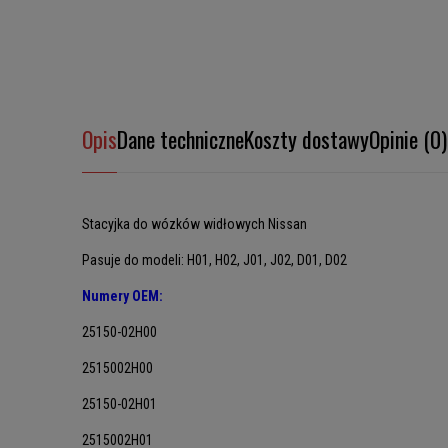
Opis
Dane techniczne
Koszty dostawy
Opinie (0)
Stacyjka do wózków widłowych Nissan
Pasuje do modeli: H01, H02, J01, J02, D01, D02
Numery OEM:
25150-02H00
2515002H00
25150-02H01
2515002H01