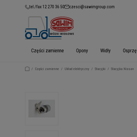
tel./fax 12 270 36 50
czesci@sawimgroup.com
Części zamienne
Opony
Widły
Osprzę
/
Części zamienne
/
Układ elektryczny
/
Stacyjki
/
Stacyjka Nissan