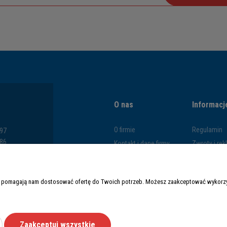
O nas
Informacj
O firmie
Regulamin
797
286
Kontakt i dane firmy
Zwroty i re
793
Blog
Polityka pr
669
Formy płatn
y i pomagają nam dostosować ofertę do Twoich potrzeb. Możesz zaakceptować wykorzys
Czas i kosz
Zaakceptuj wszystkie