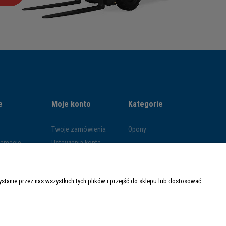
e
Moje konto
Kategorie
Twoje zamówienia
Opony
klamacje
Ustawienia konta
ywatności
Przechowalnia
ości
tanie przez nas wszystkich tych plików i przejść do sklepu lub dostosować
ty dostawy