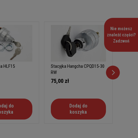
Nie możesz
znaleźć części?
Zadzwoń
la HLF15
Stacyjka Hangcha CPQD15-30
Stacyj
RW
75,00 zł
80,00
odaj do
Dodaj do
oszyka
koszyka