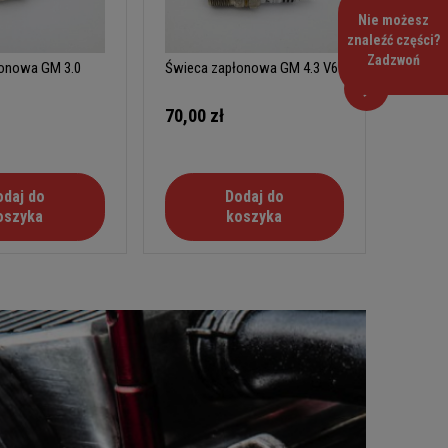
Nie możesz
znaleźć części?
Zadzwoń
onowa GM 3.0
Świeca zapłonowa GM 4.3 V6
Świeca
70,00 zł
120,0
odaj do
Dodaj do
oszyka
koszyka