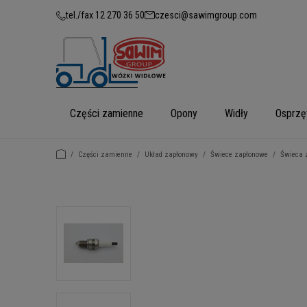
tel./fax 12 270 36 50
czesci@sawimgroup.com
Części zamienne
Opony
Widły
Osprzę
/
Części zamienne
/
Układ zapłonowy
/
Świece zapłonowe
/
Świeca 