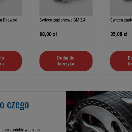
wa Daewoo
Świeca zapłonowa GM 2.4
Świeca zapł
68,00 zł
35,00 zł
do
Dodaj do
D
ka
koszyka
k
go czego
larza kontaktowego lub