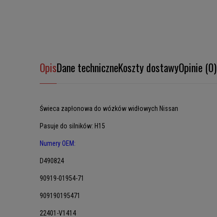
Opis
Dane techniczne
Koszty dostawy
Opinie (0)
Świeca zapłonowa do wózków widłowych Nissan
Pasuje do silników: H15
Numery OEM:
D490824
90919-01954-71
909190195471
22401-V1414