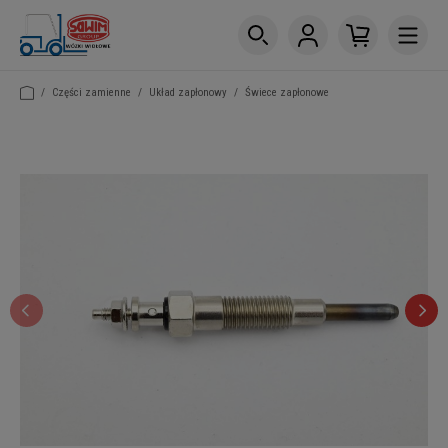
/
Części zamienne
/
Układ zapłonowy
/
Świece zapłonowe