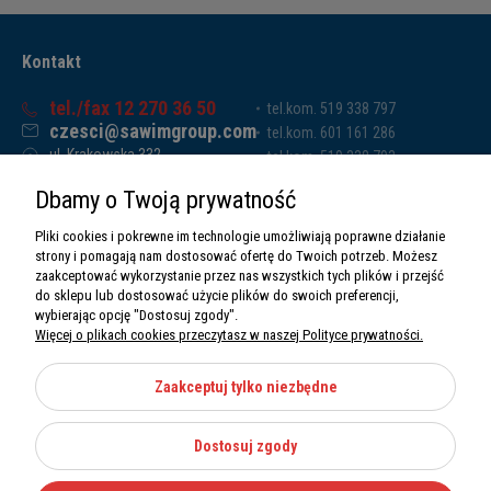
Kontakt
tel./fax 12 270 36 50
tel.kom. 519 338 797
czesci@sawimgroup.com
tel.kom. 601 161 286
ul. Krakowska 332,
tel.kom. 519 338 793
32-080 Zabierzów
tel.kom. 661 011 669
Dbamy o Twoją prywatność
Sawim Group Mariusz Zdyb sp. k.
NIP: 5130284470
Pliki cookies i pokrewne im technologie umożliwiają poprawne działanie
REGON: 5246591010
strony i pomagają nam dostosować ofertę do Twoich potrzeb. Możesz
zaakceptować wykorzystanie przez nas wszystkich tych plików i przejść
do sklepu lub dostosować użycie plików do swoich preferencji,
wybierając opcję "Dostosuj zgody".
Więcej o plikach cookies przeczytasz w naszej Polityce prywatności.
O nas
Informacje
Zaakceptuj tylko niezbędne
Moje konto
Dostosuj zgody
Kategorie