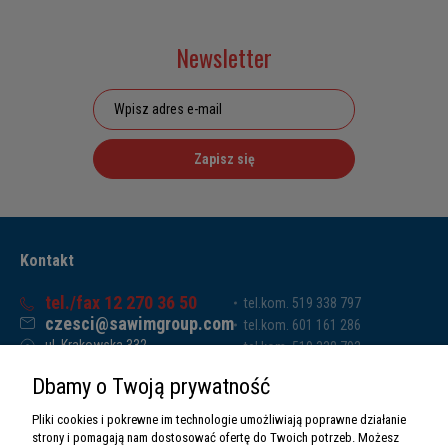
Newsletter
Zapisz się
Kontakt
tel./fax 12 270 36 50
tel.kom. 519 338 797
czesci@sawimgroup.com
tel.kom. 601 161 286
ul. Krakowska 332,
tel.kom. 519 338 793
32-080 Zabierzów
tel.kom. 661 011 669
Dbamy o Twoją prywatność
Sawim Group Mariusz Zdyb sp. k.
NIP: 5130284470
Pliki cookies i pokrewne im technologie umożliwiają poprawne działanie
REGON: 5246591010
strony i pomagają nam dostosować ofertę do Twoich potrzeb. Możesz