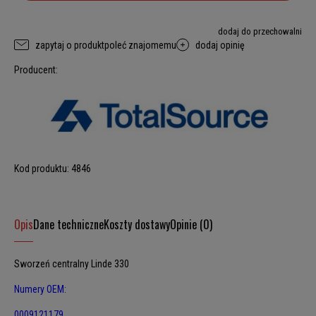
dodaj do przechowalni
zapytaj o produkt
poleć znajomemu
dodaj opinię
Producent:
Kod produktu:
4846
Opis
Dane techniczne
Koszty dostawy
Opinie (0)
Sworzeń centralny Linde 330
Numery OEM:
0009121179