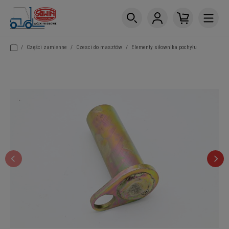
/
Części zamienne
/
Czesci do masztów
/
Elementy siłownika pochyłu