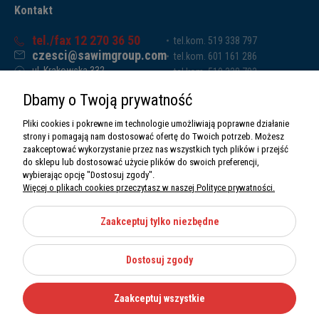
Kontakt
tel./fax 12 270 36 50
tel.kom. 519 338 797
czesci@sawimgroup.com
tel.kom. 601 161 286
ul. Krakowska 332,
tel.kom. 519 338 793
32-080 Zabierzów
tel.kom. 661 011 669
Dbamy o Twoją prywatność
Sawim Group Mariusz Zdyb sp. k.
NIP: 5130284470
Pliki cookies i pokrewne im technologie umożliwiają poprawne działanie
REGON: 5246591010
strony i pomagają nam dostosować ofertę do Twoich potrzeb. Możesz
zaakceptować wykorzystanie przez nas wszystkich tych plików i przejść
do sklepu lub dostosować użycie plików do swoich preferencji,
wybierając opcję "Dostosuj zgody".
Więcej o plikach cookies przeczytasz w naszej Polityce prywatności.
O nas
Informacje
Zaakceptuj tylko niezbędne
Moje konto
Dostosuj zgody
Kategorie
Zaakceptuj wszystkie