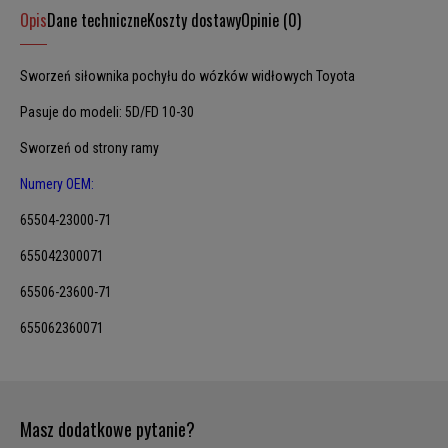
Opis
Dane techniczne
Koszty dostawy
Opinie (0)
Sworzeń siłownika pochyłu do wózków widłowych Toyota
Pasuje do modeli: 5D/FD 10-30
Sworzeń od strony ramy
Numery OEM:
65504-23000-71
655042300071
65506-23600-71
655062360071
Masz dodatkowe pytanie?