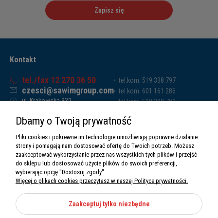
Zapisz się
Kontakt
tel./fax 12 270 36 50
tel.kom. 519 338 797
czesci@sawimgroup.com
tel.kom. 601 161 286
ul. Krakowska 332,
tel.kom. 519 338 793
32-080 Zabierzów
tel.kom. 661 011 669
Dbamy o Twoją prywatność
Sawim Group Mariusz Zdyb sp. k.
NIP: 5130284470
Pliki cookies i pokrewne im technologie umożliwiają poprawne działanie
REGON: 5246591010
strony i pomagają nam dostosować ofertę do Twoich potrzeb. Możesz
zaakceptować wykorzystanie przez nas wszystkich tych plików i przejść
do sklepu lub dostosować użycie plików do swoich preferencji,
wybierając opcję "Dostosuj zgody".
Więcej o plikach cookies przeczytasz w naszej Polityce prywatności.
O nas
Informacje
Zaakceptuj tylko niezbędne