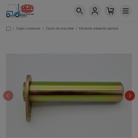
/
Części zamienne
/
Czesci do masztów
/
Elementy siłownika pochyłu