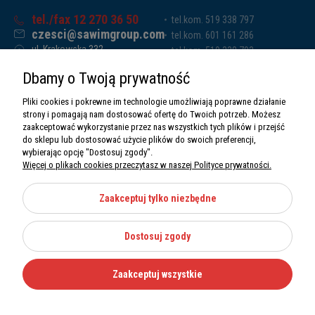
tel./fax 12 270 36 50
tel.kom. 519 338 797
czesci@sawimgroup.com
tel.kom. 601 161 286
ul. Krakowska 332,
tel.kom. 519 338 793
32-080 Zabierzów
tel.kom. 661 011 669
Dbamy o Twoją prywatność
Sawim Group Mariusz Zdyb sp. k.
NIP: 5130284470
Pliki cookies i pokrewne im technologie umożliwiają poprawne działanie
REGON: 5246591010
strony i pomagają nam dostosować ofertę do Twoich potrzeb. Możesz
zaakceptować wykorzystanie przez nas wszystkich tych plików i przejść
do sklepu lub dostosować użycie plików do swoich preferencji,
wybierając opcję "Dostosuj zgody".
Więcej o plikach cookies przeczytasz w naszej Polityce prywatności.
O nas
Informacje
Zaakceptuj tylko niezbędne
Moje konto
Dostosuj zgody
Kategorie
Zaakceptuj wszystkie
Wszystkie prawa zastrzeżone Sawimbis 2026