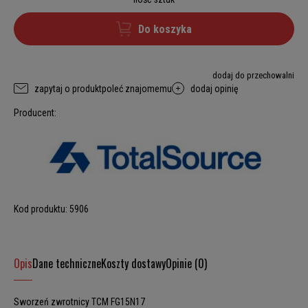
Do koszyka
dodaj do przechowalni
zapytaj o produkt
poleć znajomemu
dodaj opinię
Producent:
Kod produktu:
5906
Opis
Dane techniczne
Koszty dostawy
Opinie (0)
Sworzeń zwrotnicy TCM FG15N17