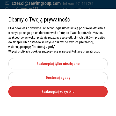
czesci@sawimgroup.com
tel.kom. 601 161 286
ul. Krakowska 332,
tel.kom. 519 338 793
32-080 Zabierzów
tel.kom. 661 011 669
Dbamy o Twoją prywatność
Sawim Group Mariusz Zdyb sp. k.
NIP: 5130284470
Pliki cookies i pokrewne im technologie umożliwiają poprawne działanie
REGON: 5246591010
strony i pomagają nam dostosować ofertę do Twoich potrzeb. Możesz
zaakceptować wykorzystanie przez nas wszystkich tych plików i przejść
do sklepu lub dostosować użycie plików do swoich preferencji,
wybierając opcję "Dostosuj zgody".
Więcej o plikach cookies przeczytasz w naszej Polityce prywatności.
O nas
Informacje
Zaakceptuj tylko niezbędne
Moje konto
Dostosuj zgody
Kategorie
Zaakceptuj wszystkie
Wszystkie prawa zastrzeżone Sawimbis 2026
Made with
by
Mamezi.pl
Nie możesz znaleźć części?
12 270 36 50