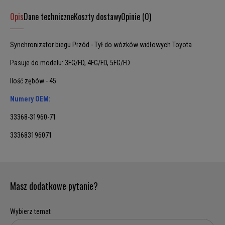
Opis
Dane techniczne
Koszty dostawy
Opinie (0)
Synchronizator biegu Przód - Tył do wózków widłowych Toyota
Pasuje do modelu: 3FG/FD, 4FG/FD, 5FG/FD
Ilość zębów - 45
Numery OEM:
33368-31960-71
333683196071
Masz dodatkowe pytanie?