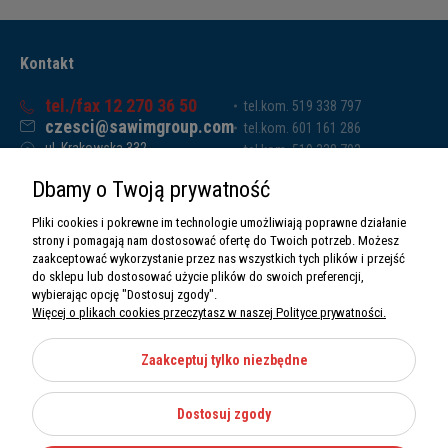
Kontakt
tel./fax 12 270 36 50
tel.kom. 519 338 797
czesci@sawimgroup.com
tel.kom. 601 161 286
ul. Krakowska 332,
tel.kom. 519 338 793
32-080 Zabierzów
tel.kom. 661 011 669
Dbamy o Twoją prywatność
Sawim Group Mariusz Zdyb sp. k.
NIP: 5130284470
Pliki cookies i pokrewne im technologie umożliwiają poprawne działanie
REGON: 5246591010
strony i pomagają nam dostosować ofertę do Twoich potrzeb. Możesz
zaakceptować wykorzystanie przez nas wszystkich tych plików i przejść
do sklepu lub dostosować użycie plików do swoich preferencji,
wybierając opcję "Dostosuj zgody".
Więcej o plikach cookies przeczytasz w naszej Polityce prywatności.
O nas
Informacje
Zaakceptuj tylko niezbędne
Moje konto
Dostosuj zgody
Kategorie