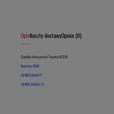
Opis
Koszty dostawy
Opinie (0)
Szpilka koła przód Toyota 6FG30
Numery OEM:
424823366071
42482-33660-71