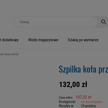
t dodatkowy
Wózki magazynowe
Szukaj po wymiarze
rzód Toyota 6FG30
Szpilka koła p
132,00 zł
107,32 zł
Cena netto:
Dostępność:
na wyczerpaniu
Wysyłka w:
24 godziny