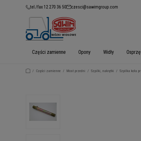
tel./fax 12 270 36 50
czesci@sawimgroup.com
Części zamienne
Opony
Widły
Osprzę
/
Części zamienne
/
Most przedni
/
Szpilki, nakrętki
/
Szpilka koła p