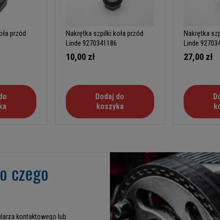
koła przód
Nakrętka szpilki koła przód
Nakrętka szp
Linde 9270341186
Linde 927034
10,00 zł
27,00 zł
do
Dodaj do
D
ka
koszyka
k
go czego
larza kontaktowego lub