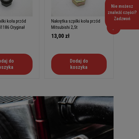
Nie możesz
znaleźć części?
Zadzwoń
ilki koła przód
Nakrętka szpilki koła przód
Nakrętk
1186 Oryginał
Mitsubishi 2,5t
Nissan
13,00 zł
23,40
odaj do
Dodaj do
oszyka
koszyka