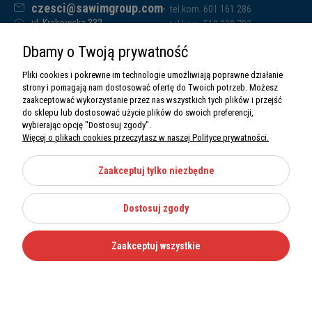
czesci@sawimgroup.com
tel.kom. 601 161 286
ul. Krakowska 332,
tel.kom. 519 338 793
32-080 Zabierzów
tel.kom. 661 011 669
Dbamy o Twoją prywatność
Sawim Group Mariusz Zdyb sp. k.
NIP: 5130284470
Pliki cookies i pokrewne im technologie umożliwiają poprawne działanie
REGON: 5246591010
strony i pomagają nam dostosować ofertę do Twoich potrzeb. Możesz
zaakceptować wykorzystanie przez nas wszystkich tych plików i przejść
do sklepu lub dostosować użycie plików do swoich preferencji,
wybierając opcję "Dostosuj zgody".
Więcej o plikach cookies przeczytasz w naszej Polityce prywatności.
O nas
Informacje
Zaakceptuj tylko niezbędne
Moje konto
Dostosuj zgody
Kategorie
Zaakceptuj wszystkie
Wszystkie prawa zastrzeżone Sawimbis 2026
Made with
by
Mamezi.pl
Nie możesz znaleźć części?
12 270 36 50