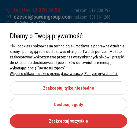
tel./fax 12 270 36 50
tel.kom. 519 338 797
czesci@sawimgroup.com
tel.kom. 601 161 286
ul. Krakowska 332,
tel.kom. 519 338 793
32-080 Zabierzów
tel.kom. 661 011 669
Dbamy o Twoją prywatność
Sawim Group Mariusz Zdyb sp. k.
NIP: 5130284470
Pliki cookies i pokrewne im technologie umożliwiają poprawne działanie
REGON: 5246591010
strony i pomagają nam dostosować ofertę do Twoich potrzeb. Możesz
zaakceptować wykorzystanie przez nas wszystkich tych plików i przejść
do sklepu lub dostosować użycie plików do swoich preferencji,
wybierając opcję "Dostosuj zgody".
Więcej o plikach cookies przeczytasz w naszej Polityce prywatności.
O nas
Informacje
Zaakceptuj tylko niezbędne
Moje konto
Dostosuj zgody
Kategorie
Zaakceptuj wszystkie