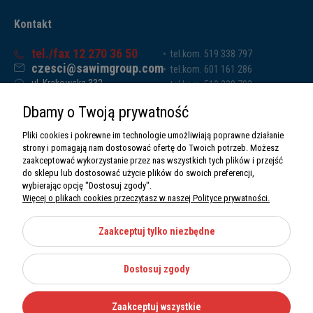
Kontakt
tel./fax 12 270 36 50
tel.kom. 519 338 797
czesci@sawimgroup.com
tel.kom. 601 161 286
ul. Krakowska 332,
tel.kom. 519 338 793
32-080 Zabierzów
tel.kom. 661 011 669
Dbamy o Twoją prywatność
Sawim Group Mariusz Zdyb sp. k.
NIP: 5130284470
Pliki cookies i pokrewne im technologie umożliwiają poprawne działanie
REGON: 5246591010
strony i pomagają nam dostosować ofertę do Twoich potrzeb. Możesz
zaakceptować wykorzystanie przez nas wszystkich tych plików i przejść
do sklepu lub dostosować użycie plików do swoich preferencji,
wybierając opcję "Dostosuj zgody".
Więcej o plikach cookies przeczytasz w naszej Polityce prywatności.
O nas
Informacje
Zaakceptuj tylko niezbędne
Moje konto
Dostosuj zgody
Kategorie
Zaakceptuj wszystkie