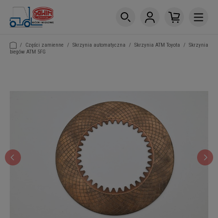
/
Części zamienne
/
Skrzynia automatyczna
/
Skrzynia ATM Toyota
/
Skrzynia
biegów ATM 5FG