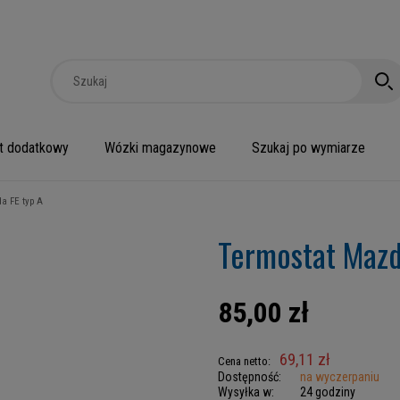
t dodatkowy
Wózki magazynowe
Szukaj po wymiarze
a FE typ A
Termostat Mazd
85,00 zł
69,11 zł
Cena netto:
Dostępność:
na wyczerpaniu
Wysyłka w:
24 godziny