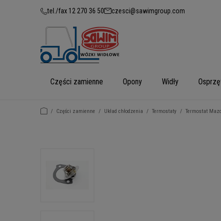
tel./fax 12 270 36 50
czesci@sawimgroup.com
Części zamienne
Opony
Widły
Osprzę
/
Części zamienne
/
Układ chłodzenia
/
Termostaty
/
Termostat Mazd