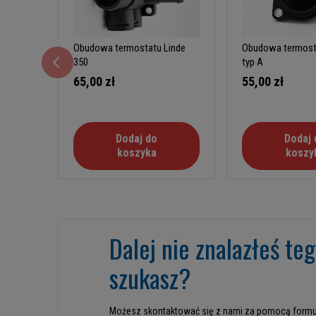
Obudowa termostatu Linde
Obudowa termost
350
typ A
65,00 zł
55,00 zł
Dodaj do
Dodaj 
koszyka
koszy
Dalej nie znalazłeś te
szukasz?
Możesz skontaktować się z nami za pomocą formu