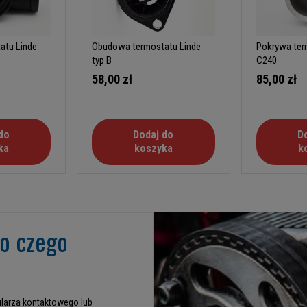
atu Linde
Obudowa termostatu Linde
Pokrywa ter
typ B
C240
58,00 zł
85,00 zł
do
Dodaj do
D
ka
koszyka
k
go czego
larza kontaktowego lub