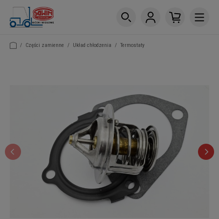
/
Części zamienne
/
Układ chłodzenia
/
Termostaty