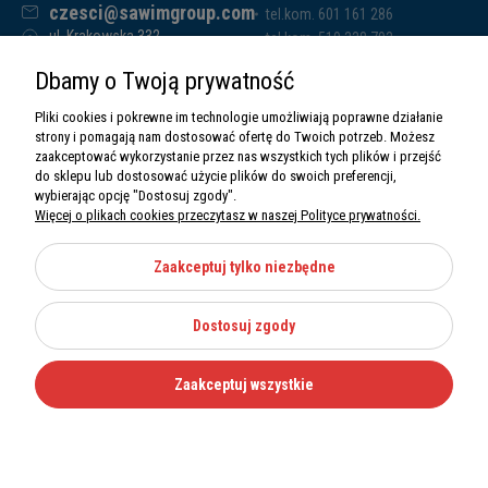
czesci@sawimgroup.com
tel.kom. 601 161 286
ul. Krakowska 332,
tel.kom. 519 338 793
32-080 Zabierzów
tel.kom. 661 011 669
Dbamy o Twoją prywatność
Sawim Group Mariusz Zdyb sp. k.
NIP: 5130284470
Pliki cookies i pokrewne im technologie umożliwiają poprawne działanie
REGON: 5246591010
strony i pomagają nam dostosować ofertę do Twoich potrzeb. Możesz
zaakceptować wykorzystanie przez nas wszystkich tych plików i przejść
do sklepu lub dostosować użycie plików do swoich preferencji,
wybierając opcję "Dostosuj zgody".
Więcej o plikach cookies przeczytasz w naszej Polityce prywatności.
O nas
Informacje
Zaakceptuj tylko niezbędne
Moje konto
Dostosuj zgody
Kategorie
Zaakceptuj wszystkie
Wszystkie prawa zastrzeżone Sawimbis 2026
Made with
by
Mamezi.pl
Nie możesz znaleźć części?
12 270 36 50