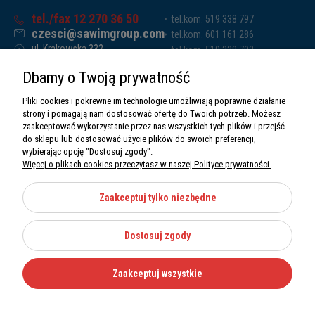
tel./fax 12 270 36 50
tel.kom. 519 338 797
czesci@sawimgroup.com
tel.kom. 601 161 286
ul. Krakowska 332,
tel.kom. 519 338 793
32-080 Zabierzów
tel.kom. 661 011 669
Dbamy o Twoją prywatność
Sawim Group Mariusz Zdyb sp. k.
NIP: 5130284470
Pliki cookies i pokrewne im technologie umożliwiają poprawne działanie
REGON: 5246591010
strony i pomagają nam dostosować ofertę do Twoich potrzeb. Możesz
zaakceptować wykorzystanie przez nas wszystkich tych plików i przejść
do sklepu lub dostosować użycie plików do swoich preferencji,
wybierając opcję "Dostosuj zgody".
Więcej o plikach cookies przeczytasz w naszej Polityce prywatności.
O nas
Informacje
Zaakceptuj tylko niezbędne
Moje konto
Dostosuj zgody
Kategorie
Zaakceptuj wszystkie
Wszystkie prawa zastrzeżone Sawimbis 2026