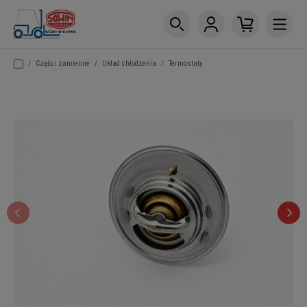
/
Części zamienne
/
Układ chłodzenia
/
Termostaty