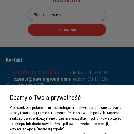
Zapisz się
Kontakt
tel./fax 12 270 36 50
tel.kom. 519 338 797
czesci@sawimgroup.com
tel.kom. 601 161 286
ul. Krakowska 332,
tel.kom. 519 338 793
32-080 Zabierzów
tel.kom. 661 011 669
Dbamy o Twoją prywatność
Sawim Group Mariusz Zdyb sp. k.
NIP: 5130284470
Pliki cookies i pokrewne im technologie umożliwiają poprawne działanie
REGON: 5246591010
strony i pomagają nam dostosować ofertę do Twoich potrzeb. Możesz
zaakceptować wykorzystanie przez nas wszystkich tych plików i przejść
do sklepu lub dostosować użycie plików do swoich preferencji,
wybierając opcję "Dostosuj zgody".