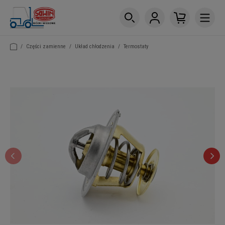
/
Części zamienne
/
Układ chłodzenia
/
Termostaty