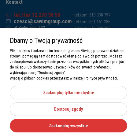
Kontakt
tel./fax 12 270 36 50
tel.kom. 519 338 797
czesci@sawimgroup.com
tel.kom. 601 161 286
ul. Krakowska 332,
tel.kom. 519 338 793
32-080 Zabierzów
tel.kom. 661 011 669
Dbamy o Twoją prywatność
Sawim Group Mariusz Zdyb sp. k.
NIP: 5130284470
Pliki cookies i pokrewne im technologie umożliwiają poprawne działanie
REGON: 5246591010
strony i pomagają nam dostosować ofertę do Twoich potrzeb. Możesz
zaakceptować wykorzystanie przez nas wszystkich tych plików i przejść
do sklepu lub dostosować użycie plików do swoich preferencji,
wybierając opcję "Dostosuj zgody".
Więcej o plikach cookies przeczytasz w naszej Polityce prywatności.
O nas
Informacje
Zaakceptuj tylko niezbędne
Moje konto
Dostosuj zgody
Kategorie
Zaakceptuj wszystkie