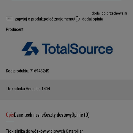
dodaj do przechowalni
zapytaj o produkt
poleć znajomemu
dodaj opinię
Producent:
Kod produktu:
71694S24S
Tłok silnika Hercules 1404
Opis
Dane techniczne
Koszty dostawy
Opinie (0)
Tłok silnika do wózków widłowych Caterpillar