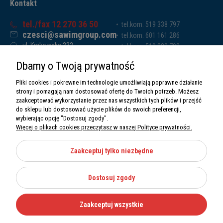
Kontakt
tel./fax 12 270 36 50
tel.kom. 519 338 797
czesci@sawimgroup.com
tel.kom. 601 161 286
ul. Krakowska 332,
tel.kom. 519 338 793
32-080 Zabierzów
tel.kom. 661 011 669
Dbamy o Twoją prywatność
Sawim Group Mariusz Zdyb sp. k.
NIP: 5130284470
Pliki cookies i pokrewne im technologie umożliwiają poprawne działanie
REGON: 5246591010
strony i pomagają nam dostosować ofertę do Twoich potrzeb. Możesz
zaakceptować wykorzystanie przez nas wszystkich tych plików i przejść
do sklepu lub dostosować użycie plików do swoich preferencji,
wybierając opcję "Dostosuj zgody".
Więcej o plikach cookies przeczytasz w naszej Polityce prywatności.
O nas
Informacje
Zaakceptuj tylko niezbędne
Moje konto
Dostosuj zgody
Kategorie
Zaakceptuj wszystkie