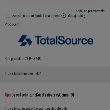
dodaj do przechowalni
zapytaj o produkt
poleć znajomemu
dodaj opinię
Producent:
Kod produktu:
71494S24S
Tłok silnika Hercules 1404
Opis
Dane techniczne
Koszty dostawy
Opinie (0)
Tłok silnika do wózków widłowych Caterpillar