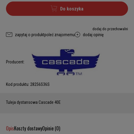
Do koszyka
dodaj do przechowalni
zapytaj o produkt
poleć znajomemu
dodaj opinię
Producent:
Kod produktu:
28256S36S
Tuleja dystansowa Cascade 40E
Opis
Koszty dostawy
Opinie (0)