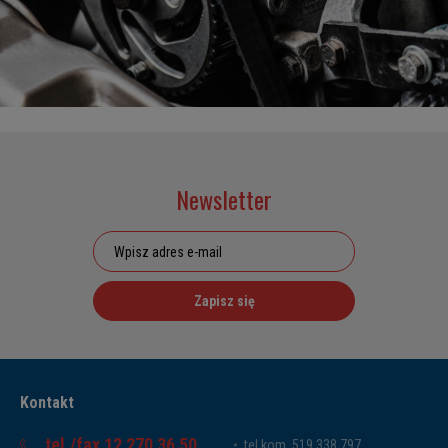
Newsletter
Zapisz się
Kontakt
tel./fax 12 270 36 50
tel.kom. 519 338 797