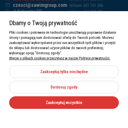
czesci@sawimgroup.com
tel.kom. 601 161 286
ul. Krakowska 332,
tel.kom. 519 338 793
32-080 Zabierzów
tel.kom. 661 011 669
Dbamy o Twoją prywatność
Sawim Group Mariusz Zdyb sp. k.
NIP: 5130284470
Pliki cookies i pokrewne im technologie umożliwiają poprawne działanie
REGON: 5246591010
strony i pomagają nam dostosować ofertę do Twoich potrzeb. Możesz
zaakceptować wykorzystanie przez nas wszystkich tych plików i przejść
do sklepu lub dostosować użycie plików do swoich preferencji,
wybierając opcję "Dostosuj zgody".
Więcej o plikach cookies przeczytasz w naszej Polityce prywatności.
O nas
Informacje
Zaakceptuj tylko niezbędne
Moje konto
Dostosuj zgody
Kategorie
Zaakceptuj wszystkie
Wszystkie prawa zastrzeżone Sawimbis 2026
Made with
by
Mamezi.pl
Nie możesz znaleźć części?
12 270 36 50