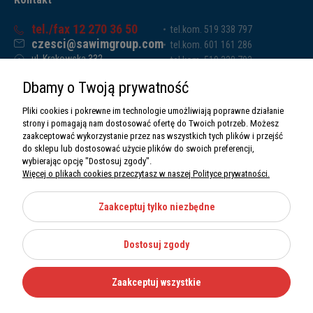
tel./fax 12 270 36 50
tel.kom. 519 338 797
czesci@sawimgroup.com
tel.kom. 601 161 286
ul. Krakowska 332,
tel.kom. 519 338 793
32-080 Zabierzów
tel.kom. 661 011 669
Dbamy o Twoją prywatność
Sawim Group Mariusz Zdyb sp. k.
NIP: 5130284470
Pliki cookies i pokrewne im technologie umożliwiają poprawne działanie
REGON: 5246591010
strony i pomagają nam dostosować ofertę do Twoich potrzeb. Możesz
zaakceptować wykorzystanie przez nas wszystkich tych plików i przejść
do sklepu lub dostosować użycie plików do swoich preferencji,
wybierając opcję "Dostosuj zgody".
Więcej o plikach cookies przeczytasz w naszej Polityce prywatności.
O nas
Informacje
Zaakceptuj tylko niezbędne
Moje konto
Dostosuj zgody
Kategorie
Zaakceptuj wszystkie