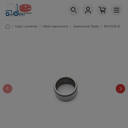
/
Części zamienne
/
Układ zawieszenia
/
Zawieszenie Toyota
/
8FG/FD20-30