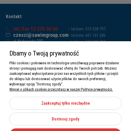
Kontakt
tel./fax 12 270 36 50
tel.kom. 519 338 797
czesci@sawimgroup.com
tel.kom. 601 161 286
ul. Krakowska 332,
tel.kom. 519 338 793
32-080 Zabierzów
tel.kom. 661 011 669
Dbamy o Twoją prywatność
Sawim Group Mariusz Zdyb sp. k.
NIP: 5130284470
Pliki cookies i pokrewne im technologie umożliwiają poprawne działanie
REGON: 5246591010
strony i pomagają nam dostosować ofertę do Twoich potrzeb. Możesz
zaakceptować wykorzystanie przez nas wszystkich tych plików i przejść
do sklepu lub dostosować użycie plików do swoich preferencji,
wybierając opcję "Dostosuj zgody".
Więcej o plikach cookies przeczytasz w naszej Polityce prywatności.
O nas
Informacje
Zaakceptuj tylko niezbędne
Moje konto
Dostosuj zgody
Kategorie